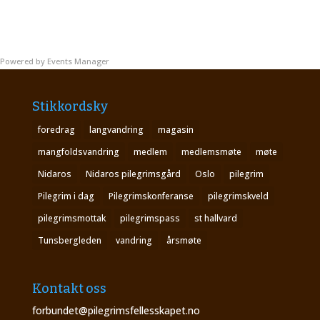
Powered by
Events Manager
Stikkordsky
foredrag
langvandring
magasin
mangfoldsvandring
medlem
medlemsmøte
møte
Nidaros
Nidaros pilegrimsgård
Oslo
pilegrim
Pilegrim i dag
Pilegrimskonferanse
pilegrimskveld
pilegrimsmottak
pilegrimspass
st hallvard
Tunsbergleden
vandring
årsmøte
Kontakt oss
forbundet@pilegrimsfellesskapet.no