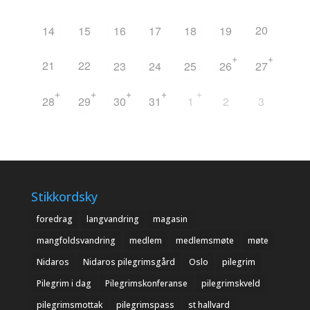
20
14
15
16
17
18
19
+
+
21
22
23
24
25
26
27
+
+
+
+
+
28
29
30
31
1
2
3
Stikkordsky
foredrag
langvandring
magasin
mangfoldsvandring
medlem
medlemsmøte
møte
Nidaros
Nidaros pilegrimsgård
Oslo
pilegrim
Pilegrim i dag
Pilegrimskonferanse
pilegrimskveld
pilegrimsmottak
pilegrimspass
st hallvard