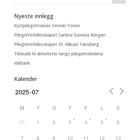
Nyeste innlegg
Kystpilegrimsleias Venner Fosen
Pilegrimsfellesskapet Sankta Sunniva Bergen
Pilegrimsfellesskapet St. Mikael Tønsberg
Tilskudd til aktiviteter langs pilegrimsledene
Idébank
Kalender
M
T
O
T
F
L
S
+
+
+
30
1
2
3
4
5
6
7
8
9
10
11
12
13