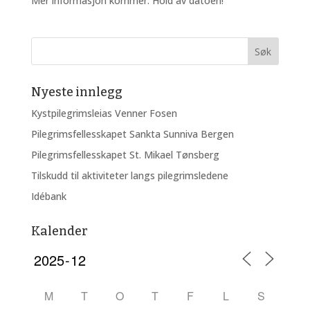
Mer informasjon kommer. Hold av datoen!
Nyeste innlegg
Kystpilegrimsleias Venner Fosen
Pilegrimsfellesskapet Sankta Sunniva Bergen
Pilegrimsfellesskapet St. Mikael Tønsberg
Tilskudd til aktiviteter langs pilegrimsledene
Idébank
Kalender
M
T
O
T
F
L
S