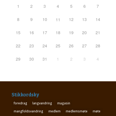
1
2
3
4
5
6
7
8
9
10
12
13
14
11
15
16
17
18
19
20
21
22
23
24
25
26
27
28
29
30
31
1
2
3
4
Stikkordsky
foredrag
langvandring
magasin
mangfoldsvandring
medlem
medlemsmøte
møte