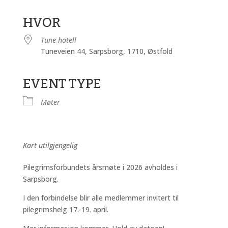
Last ned ICS
Google Kalender
iCalendar
Office 365
Outlook Live
HVOR
Tune hotell
Tuneveien 44, Sarpsborg, 1710, Østfold
EVENT TYPE
Møter
Kart utilgjengelig
Pilegrimsforbundets årsmøte i 2026 avholdes i
Sarpsborg.
I den forbindelse blir alle medlemmer invitert til
pilegrimshelg 17.-19. april.