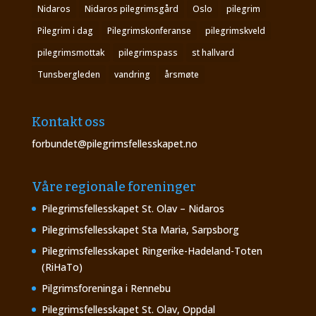
Nidaros
Nidaros pilegrimsgård
Oslo
pilegrim
Pilegrim i dag
Pilegrimskonferanse
pilegrimskveld
pilegrimsmottak
pilegrimspass
st hallvard
Tunsbergleden
vandring
årsmøte
Kontakt oss
forbundet@pilegrimsfellesskapet.no
Våre regionale foreninger
Pilegrimsfellesskapet St. Olav – Nidaros
Pilegrimsfellesskapet Sta Maria, Sarpsborg
Pilegrimsfellesskapet Ringerike-Hadeland-Toten
(RiHaTo)
Pilgrimsforeninga i Rennebu
Pilegrimsfellesskapet St. Olav, Oppdal