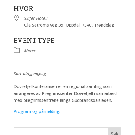
Last ned ICS
Google Kalender
HVOR
Skifer Hotell
Ola Setroms veg 35, Oppdal, 7340, Trøndelag
EVENT TYPE
Møter
Kart utilgjengelig
Dovrefjellkonferansen er en regional samling som
arrangeres av Pilegrimssenter Dovrefjell i samarbeid
med pilegrimssentrene langs Gudbrandsdalsleden.
Program og påmelding.