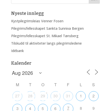
Nyeste innlegg
Kystpilegrimsleias Venner Fosen
Pilegrimsfellesskapet Sankta Sunniva Bergen
Pilegrimsfellesskapet St. Mikael Tønsberg
Tilskudd til aktiviteter langs pilegrimsledene
Idébank
Kalender
M
T
O
T
F
L
S
+
+
27
28
29
30
31
1
2
7
8
9
3
4
5
6