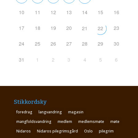
10
11
12
13
14
15
16
17
18
19
20
23
21
22
24
25
26
27
28
29
30
31
1
2
3
4
5
6
Stikkordsky
foredrag
langvandring
magasin
mangfoldsvandring
medlem
medlemsmøte
møte
Nidaros
Nidaros pilegrimsgård
Oslo
pilegrim