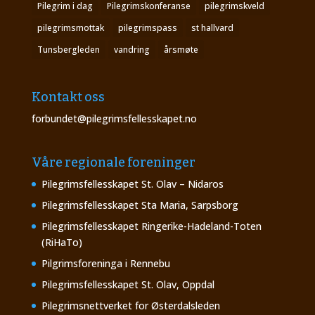
Pilegrim i dag
Pilegrimskonferanse
pilegrimskveld
pilegrimsmottak
pilegrimspass
st hallvard
Tunsbergleden
vandring
årsmøte
Kontakt oss
forbundet@pilegrimsfellesskapet.no
Våre regionale foreninger
Pilegrimsfellesskapet St. Olav – Nidaros
Pilegrimsfellesskapet Sta Maria, Sarpsborg
Pilegrimsfellesskapet Ringerike-Hadeland-Toten
(RiHaTo)
Pilgrimsforeninga i Rennebu
Pilegrimsfellesskapet St. Olav, Oppdal
Pilegrimsnettverket for Østerdalsleden