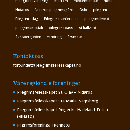
mangfoldsvandring
medlem
medlemsmøte
møte
Nidaros
Nidaros pilegrimsgård
Oslo
pilegrim
Pilegrim i dag
Pilegrimskonferanse
pilegrimskveld
pilegrimsmottak
pilegrimspass
st hallvard
Tunsbergleden
vandring
årsmøte
Kontakt oss
forbundet@pilegrimsfellesskapet.no
Våre regionale foreninger
Pilegrimsfellesskapet St. Olav – Nidaros
Pilegrimsfellesskapet Sta Maria, Sarpsborg
Pilegrimsfellesskapet Ringerike-Hadeland-Toten
(RiHaTo)
Pilgrimsforeninga i Rennebu