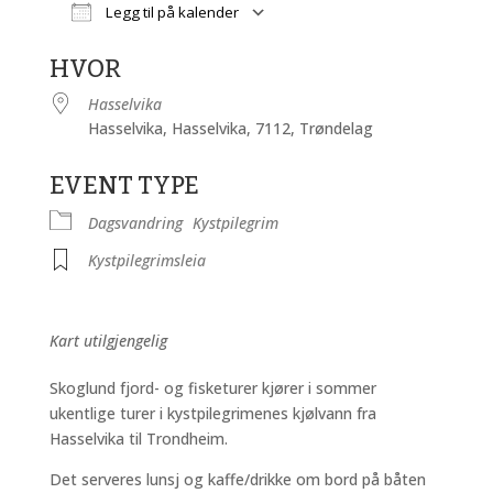
Legg til på kalender
Last ned ICS
Google Kalender
HVOR
Hasselvika
Hasselvika, Hasselvika, 7112, Trøndelag
EVENT TYPE
Dagsvandring
Kystpilegrim
Kystpilegrimsleia
Kart utilgjengelig
Skoglund fjord- og fisketurer kjører i sommer
ukentlige turer i kystpilegrimenes kjølvann fra
Hasselvika til Trondheim.
Det serveres lunsj og kaffe/drikke om bord på båten