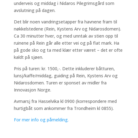
underveis og middag i Nidaros Pilegrimsgård som
avslutning på dagen.
Det blir noen vandringsetapper fra havnene fram til
nøkkelstedene (Rein, Kystens Arv og Nidarosdomen).
Ca 30 minutter hver, og med unntak av stien opp til
ruinene på Rein går alle etter vei og på flat mark. Ha
på gode sko og ta med klær etter været – det er ofte
kaldt på sjøen.
Pris på turen: kr. 1500,-. Dette inkluderer båtturen,
lunsj/kaffe/middag, guiding på Rein, Kystens Arv og
Nidarosdomen. Turen er sponset av midler fra
Innovasjon Norge.
Avmarsj fra Hasselvika kl 0900 (korrespondere med
hurtigbåt som ankommer fra Trondheim kl 0855).
For mer info og påmelding.