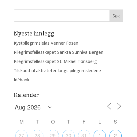
Nyeste innlegg
Kystpilegrimsleias Venner Fosen
Pilegrimsfellesskapet Sankta Sunniva Bergen
Pilegrimsfellesskapet St. Mikael Tønsberg
Tilskudd til aktiviteter langs pilegrimsledene
Idébank
Kalender
M
T
O
T
F
L
S
+
+
27
28
29
30
31
1
2