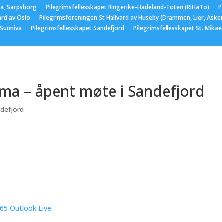
ia, Sarpsborg
Pilegrimsfellesskapet Ringerike-Hadeland-Toten (RiHaTo)
P
ard av Oslo
Pilegrimsforeningen St Hallvard av Huseby (Drammen, Lier, Aske
 Sunniva
Pilegrimsfellesskapet Sandefjord
Pilegrimsfellesskapet St. Mika
er
Medlemskap
Nyttige lenker
Bildegalleri
Arran
a – åpent møte i Sandefjord
ndefjord
365
Outlook Live