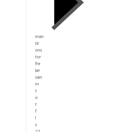
man
tir
ons
tor
fre
lør
søn
m
t
o
t
f
l
s
27