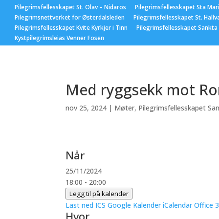
Pilegrimsfellesskapet St. Olav – Nidaros
Pilegrimsfellesskapet Sta Mar
Pilegrimsnettverket for Østerdalsleden
Pilegrimsfellesskapet St. Hallv
Pilegrimsfellesskapet Kvite Kyrkjer i Tinn
Pilegrimsfellesskapet Sankta
Hjem
Nyhet
Kystpilegrimsleias Venner Fosen
Med ryggsekk mot Rom
nov 25, 2024
|
Møter
,
Pilegrimsfellesskapet Sa
Når
25/11/2024
18:00 - 20:00
Legg til på kalender
Last ned ICS
Google Kalender
iCalendar
Office 
Hvor