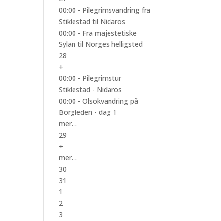
00:00 -
Pilegrimsvandring fra
Stiklestad til Nidaros
00:00 -
Fra majestetiske
Sylan til Norges helligsted
28
+
00:00 -
Pilegrimstur
Stiklestad - Nidaros
00:00 -
Olsokvandring på
Borgleden - dag 1
mer…
29
+
mer…
30
31
1
2
3