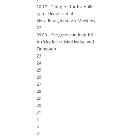
10:17 -
2 dagers tur fra Halle
gamle kirkested til
Alstadhaug kirke via Munkeby
22
09:00 -
Pilegrimsvandring frå
Atrå kyrkje til Mæl kyrkje ved
Tinnsjøen
23
24
25
26
27
28
29
30
31
1
2
3