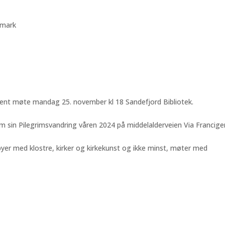
emark
 åpent møte mandag 25. november kl 18 Sandefjord Bibliotek.
m sin Pilegrimsvandring våren 2024 på middelalderveien Via Francige
er med klostre, kirker og kirkekunst og ikke minst, møter med