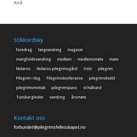
Atrå
Stikkordsky
foredrag
langvandring
magasin
mangfoldsvandring
medlem
medlemsmøte
møte
Nidaros
Nidaros pilegrimsgård
Oslo
pilegrim
Pilegrim i dag
Pilegrimskonferanse
pilegrimskveld
pilegrimsmottak
pilegrimspass
st hallvard
Tunsbergleden
vandring
årsmøte
Kontakt oss
forbundet@pilegrimsfellesskapet.no