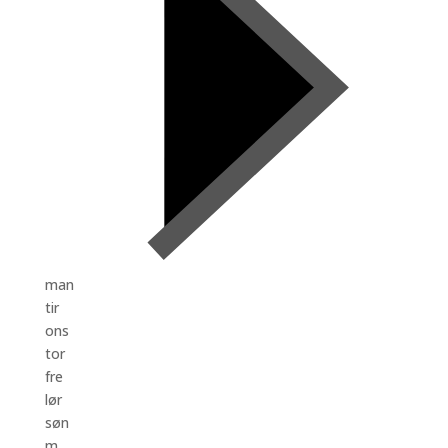
man
tir
ons
tor
fre
lør
søn
m