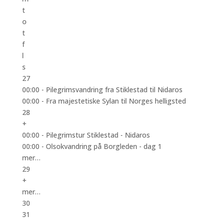
t
o
t
f
l
s
27
00:00 -
Pilegrimsvandring fra Stiklestad til Nidaros
00:00 -
Fra majestetiske Sylan til Norges helligsted
28
+
00:00 -
Pilegrimstur Stiklestad - Nidaros
00:00 -
Olsokvandring på Borgleden - dag 1
mer…
29
+
mer…
30
31