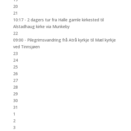
20
21
10:17 -
2 dagers tur fra Halle gamle kirkested til
Alstadhaug kirke via Munkeby
22
09:00 -
Pilegrimsvandring frå Atrå kyrkje til Mæl kyrkje
ved Tinnsjøen
23
24
25
26
27
28
29
30
31
1
2
3