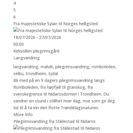
4
5
6
Fra majestetiske Sylan til Norges helligsted
18/07/2026 - 27/07/2026
00:00
Kirkvollen pilegrimsgård
Langvandring
langvandring
,
malvik
,
pilegrimsvandring
,
romboleden
,
selbu
,
trondheim
,
tydal
Bli med på en 9 dagers pilegrimsvandring langs
Romboleden, fra høyfjell til granskog, fra
svenskegrensa til Nidarosdomen i Trondheim. Du
vandrer en stund i stillhet hver dag, noe som gir deg
tid til å ta inn den flotte Trøndelagsnaturen.
More Info
Pilegrimsvandring fra Stiklestad til Nidaros