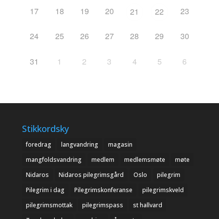
17
18
19
20
23
21
22
24
25
26
27
28
29
30
31
1
2
3
4
5
6
Stikkordsky
foredrag
langvandring
magasin
mangfoldsvandring
medlem
medlemsmøte
møte
Nidaros
Nidaros pilegrimsgård
Oslo
pilegrim
Pilegrim i dag
Pilegrimskonferanse
pilegrimskveld
pilegrimsmottak
pilegrimspass
st hallvard