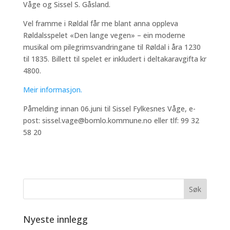
Våge og Sissel S. Gåsland.
Vel framme i Røldal får me blant anna oppleva
Røldalsspelet «Den lange vegen» – ein moderne
musikal om pilegrimsvandringane til Røldal i åra 1230
til 1835. Billett til spelet er inkludert i deltakaravgifta kr
4800.
Meir informasjon.
Påmelding innan 06.juni til Sissel Fylkesnes Våge, e-
post: sissel.vage@bomlo.kommune.no eller tlf: 99 32
58 20
Nyeste innlegg