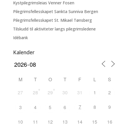
Kystpilegrimsleias Venner Fosen
Pilegrimsfellesskapet Sankta Sunniva Bergen
Pilegrimsfellesskapet St. Mikael Tønsberg
Tilskudd til aktiviteter langs pilegrimsledene
Idébank
Kalender
M
T
O
T
F
L
S
+
+
27
28
29
30
31
1
2
7
8
9
3
4
5
6
10
11
12
13
14
15
16