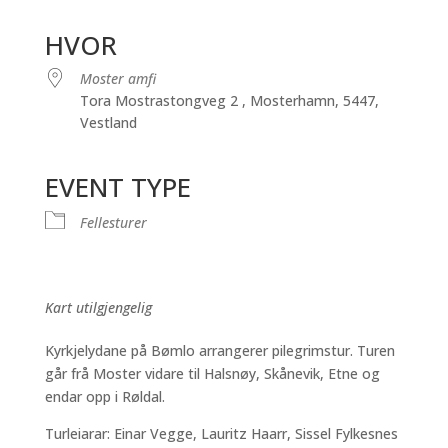
Last ned ICS
Google Kalender
iCalendar
Office 365
Outlook Live
HVOR
Moster amfi
Tora Mostrastongveg 2 , Mosterhamn, 5447,
Vestland
EVENT TYPE
Fellesturer
Kart utilgjengelig
Kyrkjelydane på Bømlo arrangerer pilegrimstur. Turen
går frå Moster vidare til Halsnøy, Skånevik, Etne og
endar opp i Røldal.
Turleiarar: Einar Vegge, Lauritz Haarr, Sissel Fylkesnes