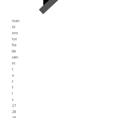
man
tir
ons
tor
fre
lør
søn
m
t
o
t
f
l
s
27
28
29