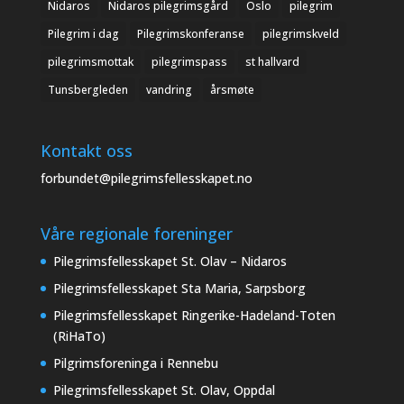
Nidaros
Nidaros pilegrimsgård
Oslo
pilegrim
Pilegrim i dag
Pilegrimskonferanse
pilegrimskveld
pilegrimsmottak
pilegrimspass
st hallvard
Tunsbergleden
vandring
årsmøte
Kontakt oss
forbundet@pilegrimsfellesskapet.no
Våre regionale foreninger
Pilegrimsfellesskapet St. Olav – Nidaros
Pilegrimsfellesskapet Sta Maria, Sarpsborg
Pilegrimsfellesskapet Ringerike-Hadeland-Toten
(RiHaTo)
Pilgrimsforeninga i Rennebu
Pilegrimsfellesskapet St. Olav, Oppdal