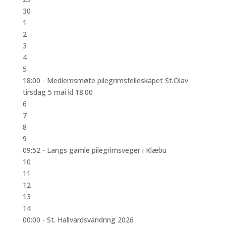
30
1
2
3
4
5
18:00 -
Medlemsmøte pilegrimsfelleskapet St.Olav
tirsdag 5 mai kl 18.00
6
7
8
9
09:52 -
Langs gamle pilegrimsveger i Klæbu
10
11
12
13
14
00:00 -
St. Hallvardsvandring 2026