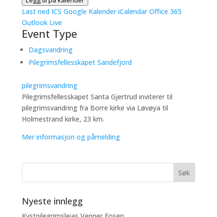
Legg til på kalender
Last ned ICS
Google Kalender
iCalendar
Office 365
Outlook Live
Event Type
Dagsvandring
Pilegrimsfellesskapet Sandefjord
pilegrimsvandring
Pilegrimsfellesskapet Santa Gjertrud inviterer til
pilegrimsvandring fra Borre kirke via Løvøya til
Holmestrand kirke, 23 km.
Mer informasjon og påmelding
Nyeste innlegg
Kystpilegrimsleias Venner Fosen