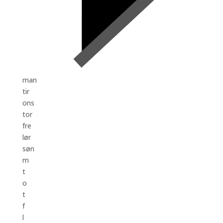
man
tir
ons
tor
fre
lør
søn
m
t
o
t
f
l