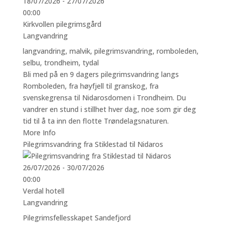
18/07/2026 - 27/07/2026
00:00
Kirkvollen pilegrimsgård
Langvandring
langvandring
,
malvik
,
pilegrimsvandring
,
romboleden
,
selbu
,
trondheim
,
tydal
Bli med på en 9 dagers pilegrimsvandring langs
Romboleden, fra høyfjell til granskog, fra
svenskegrensa til Nidarosdomen i Trondheim. Du
vandrer en stund i stillhet hver dag, noe som gir deg
tid til å ta inn den flotte Trøndelagsnaturen.
More Info
Pilegrimsvandring fra Stiklestad til Nidaros
26/07/2026 - 30/07/2026
00:00
Verdal hotell
Langvandring
Pilegrimsfellesskapet Sandefjord