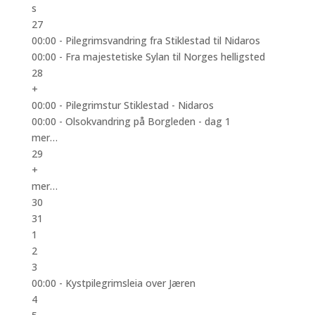
s
27
00:00 -
Pilegrimsvandring fra Stiklestad til Nidaros
00:00 -
Fra majestetiske Sylan til Norges helligsted
28
+
00:00 -
Pilegrimstur Stiklestad - Nidaros
00:00 -
Olsokvandring på Borgleden - dag 1
mer…
29
+
mer…
30
31
1
2
3
00:00 -
Kystpilegrimsleia over Jæren
4