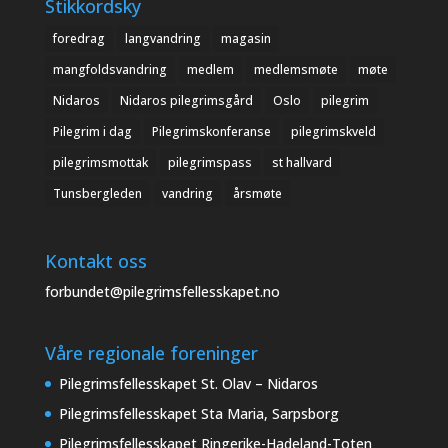
Stikkordsky
foredrag
langvandring
magasin
mangfoldsvandring
medlem
medlemsmøte
møte
Nidaros
Nidaros pilegrimsgård
Oslo
pilegrim
Pilegrim i dag
Pilegrimskonferanse
pilegrimskveld
pilegrimsmottak
pilegrimspass
st hallvard
Tunsbergleden
vandring
årsmøte
Kontakt oss
forbundet@pilegrimsfellesskapet.no
Våre regionale foreninger
Pilegrimsfellesskapet St. Olav – Nidaros
Pilegrimsfellesskapet Sta Maria, Sarpsborg
Pilegrimsfellesskapet Ringerike-Hadeland-Toten