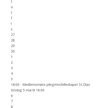
t
o
t
f
l
s
27
28
29
30
1
2
3
4
5
18:00 -
Medlemsmøte pilegrimsfelleskapet St.Olav
tirsdag 5 mai kl 18.00
6
7
8