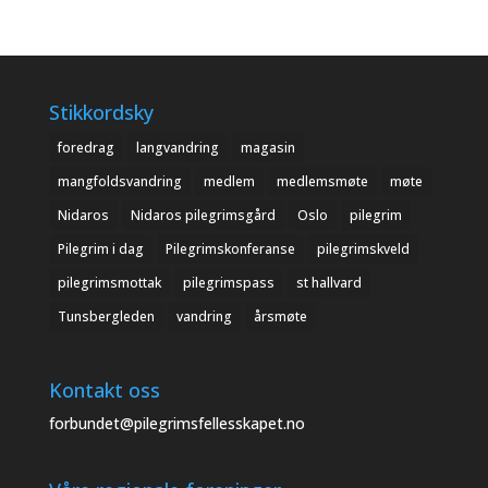
Stikkordsky
foredrag
langvandring
magasin
mangfoldsvandring
medlem
medlemsmøte
møte
Nidaros
Nidaros pilegrimsgård
Oslo
pilegrim
Pilegrim i dag
Pilegrimskonferanse
pilegrimskveld
pilegrimsmottak
pilegrimspass
st hallvard
Tunsbergleden
vandring
årsmøte
Kontakt oss
forbundet@pilegrimsfellesskapet.no