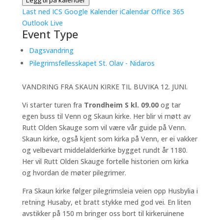
Legg til på kalender
Last ned ICS
Google Kalender
iCalendar
Office 365
Outlook Live
Event Type
Dagsvandring
Pilegrimsfellesskapet St. Olav - Nidaros
VANDRING FRA SKAUN KIRKE TIL BUVIKA 12. JUNI.
Vi starter turen fra
Trondheim S kl. 09.00
og tar
egen buss til Venn og Skaun kirke. Her blir vi møtt av
Rutt Olden Skauge som vil være vår guide på Venn.
Skaun kirke, også kjent som kirka på Venn, er ei vakker
og velbevart middelalderkirke bygget rundt år 1180.
Her vil Rutt Olden Skauge fortelle historien om kirka
og hvordan de møter pilegrimer.
Fra Skaun kirke følger pilegrimsleia veien opp Husbylia i
retning Husaby, et bratt stykke med god vei. En liten
avstikker på 150 m bringer oss bort til kirkeruinene