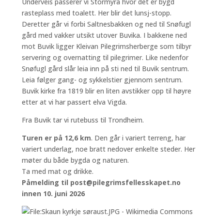
Underveis passerer vi Stormyra hvor det er bygd
rasteplass med toalett. Her blir det lunsj-stopp.
Deretter går vi forbi Saltnesbakken og ned til Snøfugl
gård med vakker utsikt utover Buvika. I bakkene ned
mot Buvik ligger Kleivan Pilegrimsherberge som tilbyr
servering og overnatting til pilegrimer. Like nedenfor
Snøfugl gård slår leia inn på sti ned til Buvik sentrum.
Leia følger gang- og sykkelstier gjennom sentrum.
Buvik kirke fra 1819 blir en liten avstikker opp til høyre
etter at vi har passert elva Vigda.
Fra Buvik tar vi rutebuss til Trondheim.
Turen er på 12,6 km
. Den går i variert terreng, har
variert underlag, noe bratt nedover enkelte steder. Her
møter du både bygda og naturen.
Ta med mat og drikke.
Påmelding til post@pilegrimsfellesskapet.no
innen 10. juni 2026