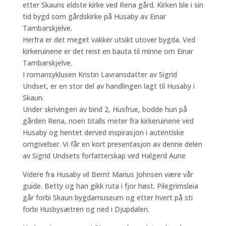
etter Skauns eldste kirke ved Rena gård. Kirken ble i sin
tid bygd som gårdskirke på Husaby av Einar
Tambarskjelve.
Herfra er det meget vakker utsikt utover bygda. Ved
kirkeruinene er det reist en bauta til minne om Einar
Tambarskjelve.
I romansyklusen Kristin Lavransdatter av Sigrid
Undset, er en stor del av handlingen lagt til Husaby i
Skaun.
Under skrivingen av bind 2, Husfrue, bodde hun på
gården Rena, noen titalls meter fra kirkeruinene ved
Husaby og hentet derved inspirasjon i autentiske
omgivelser. Vi får en kort presentasjon av denne delen
av Sigrid Undsets forfatterskap ved Halgerd Aune
Videre fra Husaby vil Bernt Marius Johnsen være vår
guide. Betty og han gikk ruta i fjor høst. Pilegrimsleia
går forbi Skaun bygdamuseum og etter hvert på sti
forbi Husbysætren og ned i Djupdalen.