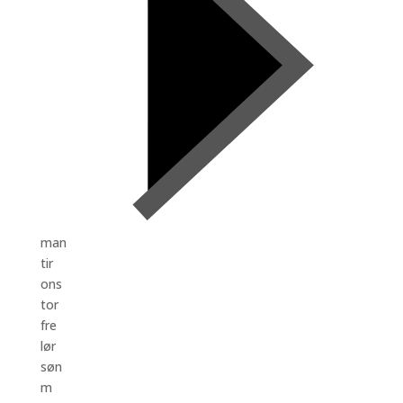
man
tir
ons
tor
fre
lør
søn
m