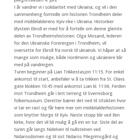
I år vandrer vi i solidaritet med Ukraina, og vil i den
sammenheng formidle om historien Trondheim deler
med middelalderens Kyiv-rike i Ukraina. Historiker
Øystein Ekroll er med for å fortelle om denne glemte
delen av Trondheimshistorien. Olga Mosand, lederen
for den Ukrainske Foreningen i Trondheim, vil
oversette for Ekroll fra norsk til ukrainsk. Vi håper at så
mange som mulige, både nordmenn og ukrainere blir
med på vandringen.
Turen begynner på Lian Trikkestasjon 11:15. For enkel
ankomst til start, anbefaler vi å ta trikken fra St. Olavs
gate klokken 10:45 med ankomst Lian kl. 11:06. Ferden
mot Trondheim går i lett terreng til Sverresborg
folkemuseum. Deretter bærer det ned til Utsikten hvor
vi tar en rast og får høre mer om middelalderhistorien
som knytter Norge til Kyiv. Neste stopp blir ved Ilen
kirke, hvor det vil bli mulig å gå inn en tur. Siste del av
turen går langs Nidelven til nullsteinen ved
Nidarosdomen og til sist Nidaros Pilegrimsgård og