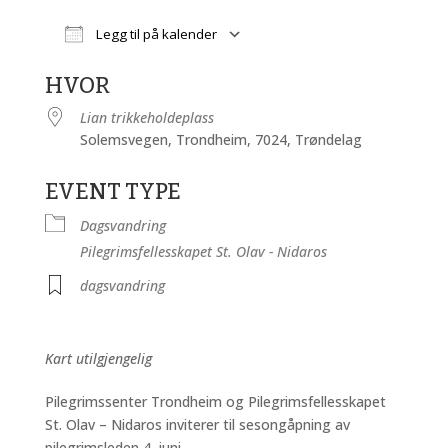
Legg til på kalender
Last ned ICS
Google Kalender
HVOR
Lian trikkeholdeplass
Solemsvegen, Trondheim, 7024, Trøndelag
EVENT TYPE
Dagsvandring
Pilegrimsfellesskapet St. Olav - Nidaros
dagsvandring
Kart utilgjengelig
Pilegrimssenter Trondheim og Pilegrimsfellesskapet
St. Olav – Nidaros inviterer til sesongåpning av
pilegrimsleden 4. juni.