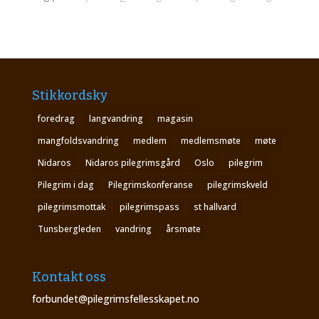
Stikkordsky
foredrag
langvandring
magasin
mangfoldsvandring
medlem
medlemsmøte
møte
Nidaros
Nidaros pilegrimsgård
Oslo
pilegrim
Pilegrim i dag
Pilegrimskonferanse
pilegrimskveld
pilegrimsmottak
pilegrimspass
st hallvard
Tunsbergleden
vandring
årsmøte
Kontakt oss
forbundet@pilegrimsfellesskapet.no