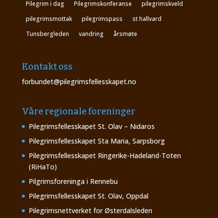
Pilegrim i dag
Pilegrimskonferanse
pilegrimskveld
pilegrimsmottak
pilegrimspass
st hallvard
Tunsbergleden
vandring
årsmøte
Kontakt oss
forbundet@pilegrimsfellesskapet.no
Våre regionale foreninger
Pilegrimsfellesskapet St. Olav – Nidaros
Pilegrimsfellesskapet Sta Maria, Sarpsborg
Pilegrimsfellesskapet Ringerike-Hadeland-Toten
(RiHaTo)
Pilgrimsforeninga i Rennebu
Pilegrimsfellesskapet St. Olav, Oppdal
Pilegrimsnettverket for Østerdalsleden