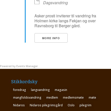
Dagsvandring
Asker prosti inviterer til vandring fra
Holmen kirke langs Fekjan og over
Ravnsborg til Berger gård.
MORE INFO
Powered by
Events Manager
Stikkordsky
foredrag
langvandring
magasin
mangfoldsvandring
medlem
medlemsmøte
møte
Nidaros
Nidaros pilegrimsgård
Oslo
pilegrim