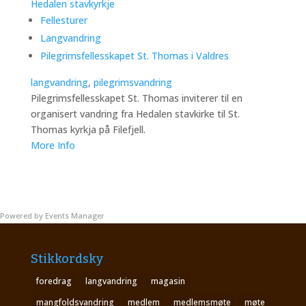
Hedalen stavkyrkje
Fellesturer
Langvandring
Pilegrimsfellesskapet St. Thomas i Valdres
langvandring
,
pilegrimsvandring
Pilegrimsfellesskapet St. Thomas inviterer til en
organisert vandring fra Hedalen stavkirke til St.
Thomas kyrkja på Filefjell.
More Info
Powered by
Events Manager
Stikkordsky
foredrag
langvandring
magasin
mangfoldsvandring
medlem
medlemsmøte
møte