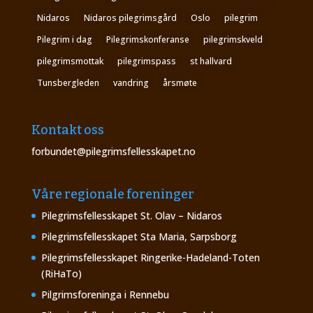
Nidaros
Nidaros pilegrimsgård
Oslo
pilegrim
Pilegrim i dag
Pilegrimskonferanse
pilegrimskveld
pilegrimsmottak
pilegrimspass
st hallvard
Tunsbergleden
vandring
årsmøte
Kontakt oss
forbundet@pilegrimsfellesskapet.no
Våre regionale foreninger
Pilegrimsfellesskapet St. Olav – Nidaros
Pilegrimsfellesskapet Sta Maria, Sarpsborg
Pilegrimsfellesskapet Ringerike-Hadeland-Toten
(RiHaTo)
Pilgrimsforeninga i Rennebu