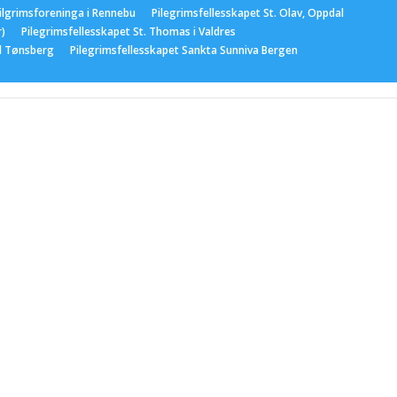
ilgrimsforeninga i Rennebu
Pilegrimsfellesskapet St. Olav, Oppdal
r)
Pilegrimsfellesskapet St. Thomas i Valdres
el Tønsberg
Pilegrimsfellesskapet Sankta Sunniva Bergen
gementer