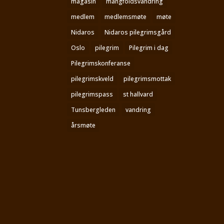
magasin
mangfoldsvandring
medlem
medlemsmøte
møte
Nidaros
Nidaros pilegrimsgård
Oslo
pilegrim
Pilegrim i dag
Pilegrimskonferanse
pilegrimskveld
pilegrimsmottak
pilegrimspass
st hallvard
Tunsbergleden
vandring
årsmøte