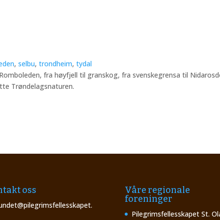
eden
,
selbu
,
trondheim
,
tydal
Romboleden, fra høyfjell til granskog, fra svenskegrensa til Nidarosd
lotte Trøndelagsnaturen.
takt oss
Våre regionale
foreninger
undet@pilegrimsfellesskapet.
Pilegrimsfellesskapet St. Ol