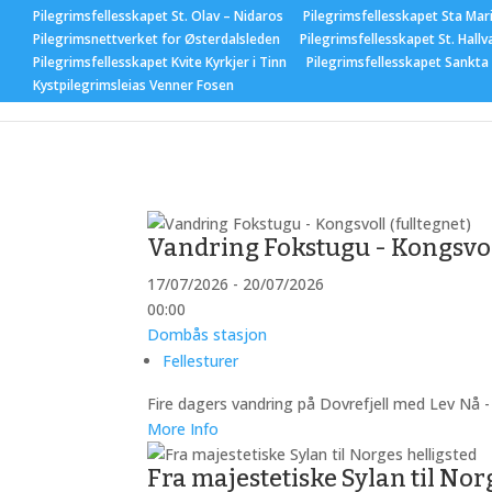
Pilegrimsfellesskapet St. Olav – Nidaros
Pilegrimsfellesskapet Sta Mar
Pilegrimsnettverket for Østerdalsleden
Pilegrimsfellesskapet St. Hallv
Pilegrimsfellesskapet Kvite Kyrkjer i Tinn
Pilegrimsfellesskapet Sankta
Hjem
Nyhet
Kystpilegrimsleias Venner Fosen
Vandring Fokstugu - Kongsvoll
17/07/2026 - 20/07/2026
00:00
Dombås stasjon
Fellesturer
Fire dagers vandring på Dovrefjell med Lev Nå -
More Info
Fra majestetiske Sylan til Nor