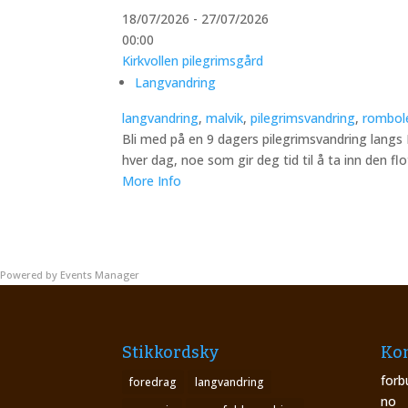
18/07/2026 - 27/07/2026
00:00
Kirkvollen pilegrimsgård
Langvandring
langvandring
,
malvik
,
pilegrimsvandring
,
rombol
Bli med på en 9 dagers pilegrimsvandring langs 
hver dag, noe som gir deg tid til å ta inn den f
More Info
Powered by
Events Manager
Stikkordsky
Kon
forb
foredrag
langvandring
no