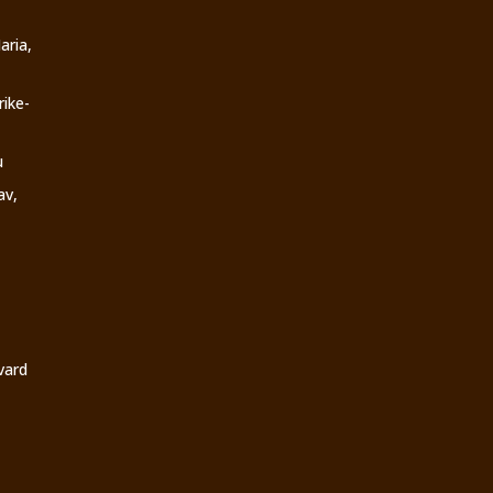
aria,
rike-
u
av,
vard