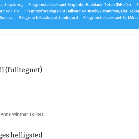
ia, Sarpsborg
Pilegrimsfellesskapet Ringerike-Hadeland-Toten (RiHaTo)
P
ard av Oslo
Pilegrimsforeningen St Hallvard av Huseby (Drammen, Lier, Aske
 Sunniva
Pilegrimsfellesskapet Sandefjord
Pilegrimsfellesskapet St. Mika
er
Medlemskap
Nyttige lenker
Bildegalleri
Arran
 (fulltegnet)
 Anne Winther Tollnes.
ges helligsted