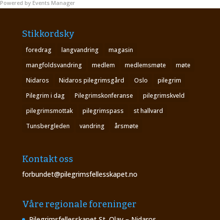
Powered by
Events Manager
Stikkordsky
foredrag
langvandring
magasin
mangfoldsvandring
medlem
medlemsmøte
møte
Nidaros
Nidaros pilegrimsgård
Oslo
pilegrim
Pilegrim i dag
Pilegrimskonferanse
pilegrimskveld
pilegrimsmottak
pilegrimspass
st hallvard
Tunsbergleden
vandring
årsmøte
Kontakt oss
forbundet@pilegrimsfellesskapet.no
Våre regionale foreninger
Pilegrimsfellesskapet St. Olav – Nidaros