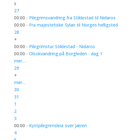
s
27
00:00 -
Pilegrimsvandring fra Stiklestad til Nidaros
00:00 -
Fra majestetiske Sylan til Norges helligsted
28
+
00:00 -
Pilegrimstur Stiklestad - Nidaros
00:00 -
Olsokvandring på Borgleden - dag 1
mer…
29
+
mer…
30
31
1
2
3
00:00 -
Kystpilegrimsleia over Jæren
4
5