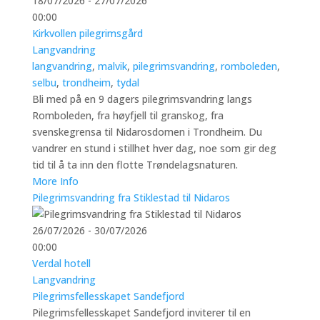
18/07/2026 - 27/07/2026
00:00
Kirkvollen pilegrimsgård
Langvandring
langvandring
,
malvik
,
pilegrimsvandring
,
romboleden
,
selbu
,
trondheim
,
tydal
Bli med på en 9 dagers pilegrimsvandring langs
Romboleden, fra høyfjell til granskog, fra
svenskegrensa til Nidarosdomen i Trondheim. Du
vandrer en stund i stillhet hver dag, noe som gir deg
tid til å ta inn den flotte Trøndelagsnaturen.
More Info
Pilegrimsvandring fra Stiklestad til Nidaros
26/07/2026 - 30/07/2026
00:00
Verdal hotell
Langvandring
Pilegrimsfellesskapet Sandefjord
Pilegrimsfellesskapet Sandefjord inviterer til en