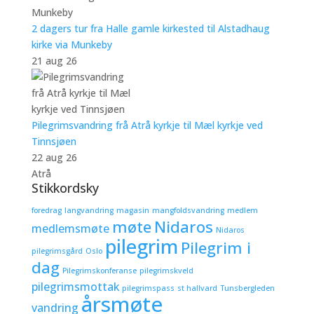
2 dagers tur fra Halle gamle kirkested til Alstadhaug
kirke via Munkeby
21 aug 26
Pilegrimsvandring frå Atrå kyrkje til Mæl kyrkje ved
Tinnsjøen
22 aug 26
Atrå
Stikkordsky
foredrag
langvandring
magasin
mangfoldsvandring
medlem
møte
Nidaros
medlemsmøte
Nidaros
pilegrim
Pilegrim i
pilegrimsgård
Oslo
dag
Pilegrimskonferanse
pilegrimskveld
pilegrimsmottak
pilegrimspass
st hallvard
Tunsbergleden
årsmøte
vandring