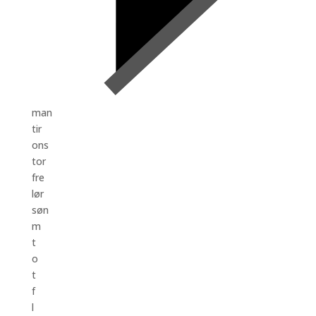
man
tir
ons
tor
fre
lør
søn
m
t
o
t
f
l