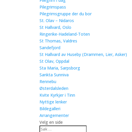
Pilegrim i dag
Pilegrimspass
Pilegrimsgruppe der du bor
St. Olav – Nidaros
St Hallvard, Oslo
Ringerike-Hadeland-Toten
St Thomas, Valdres
Sandefjord
St Hallvard av Huseby (Drammen, Lier, Asker)
St Olav, Oppdal
Sta Maria, Sarpsborg
Sankta Sunniva
Rennebu
Østerdalsleden
Kvite Kyrkjer i Tinn
Nyttige lenker
Bildegalleri
Arrangementer
Velg en side