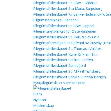
Pilegrimsfellesskapet St. Olav – Nidaros
Pilegrimsfellesskapet Sta Maria, Sarpsborg
Pilegrimsfellesskapet Ringerike-Hadeland-Tote
Pilgrimsforeninga i Rennebu
Pilegrimsfellesskapet St. Olav, Oppdal
Pilegrimsnettverket for Østerdalsleden
Pilegrimsfellesskapet St. Hallvard av Oslo
Pilegrimsforeningen St Hallvard av Huseby (Dra
Pilegrimsfellesskapet St. Thomas i Valdres
Pilegrimsfellesskapet Kvite Kyrkjer i Tinn
Pilegrimsfellesskapet Sankta Sunniva
Pilegrimsfellesskapet Sandefjord
Pilegrimsfellesskapet St. Mikael Tønsberg
Pilegrimsfellesskapet Sankta Sunniva Bergen
Kystpilegrimsleias Venner Fosen
Hjem
Nyheter
Medlemskap