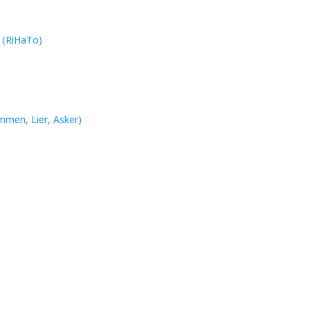
n (RiHaTo)
mmen, Lier, Asker)