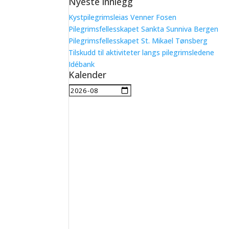
Nyeste innlegg
etter:
Kystpilegrimsleias Venner Fosen
Pilegrimsfellesskapet Sankta Sunniva Bergen
Pilegrimsfellesskapet St. Mikael Tønsberg
Tilskudd til aktiviteter langs pilegrimsledene
Idébank
Kalender