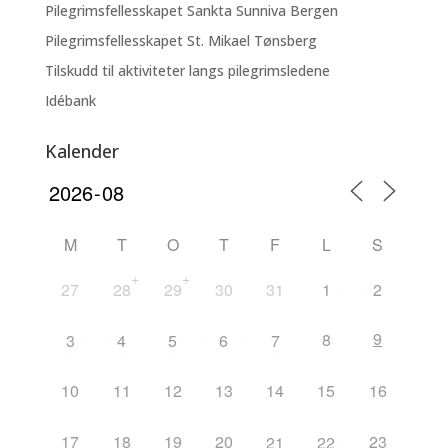
Pilegrimsfellesskapet Sankta Sunniva Bergen
Pilegrimsfellesskapet St. Mikael Tønsberg
Tilskudd til aktiviteter langs pilegrimsledene
Idébank
Kalender
M
T
O
T
F
L
S
+
+
27
28
29
30
31
1
2
9
8
3
4
5
6
7
10
11
12
13
14
15
16
17
18
19
20
23
21
22