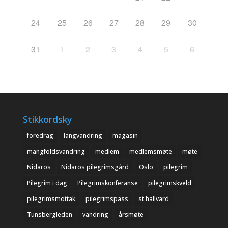
24
25
26
27
28
29
30
31
1
2
3
4
5
6
Stikkordsky
foredrag
langvandring
magasin
mangfoldsvandring
medlem
medlemsmøte
møte
Nidaros
Nidaros pilegrimsgård
Oslo
pilegrim
Pilegrim i dag
Pilegrimskonferanse
pilegrimskveld
pilegrimsmottak
pilegrimspass
st hallvard
Tunsbergleden
vandring
årsmøte