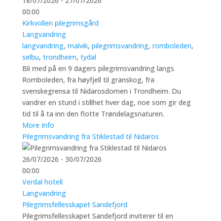
18/07/2026 - 27/07/2026
00:00
Kirkvollen pilegrimsgård
Langvandring
langvandring
,
malvik
,
pilegrimsvandring
,
romboleden
,
selbu
,
trondheim
,
tydal
Bli med på en 9 dagers pilegrimsvandring langs
Romboleden, fra høyfjell til granskog, fra
svenskegrensa til Nidarosdomen i Trondheim. Du
vandrer en stund i stillhet hver dag, noe som gir deg
tid til å ta inn den flotte Trøndelagsnaturen.
More Info
Pilegrimsvandring fra Stiklestad til Nidaros
26/07/2026 - 30/07/2026
00:00
Verdal hotell
Langvandring
Pilegrimsfellesskapet Sandefjord
Pilegrimsfellesskapet Sandefjord inviterer til en