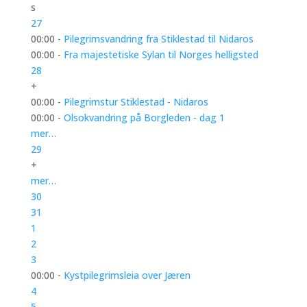
s
27
00:00 -
Pilegrimsvandring fra Stiklestad til Nidaros
00:00 -
Fra majestetiske Sylan til Norges helligsted
28
+
00:00 -
Pilegrimstur Stiklestad - Nidaros
00:00 -
Olsokvandring på Borgleden - dag 1
mer…
29
+
mer…
30
31
1
2
3
00:00 -
Kystpilegrimsleia over Jæren
4
5