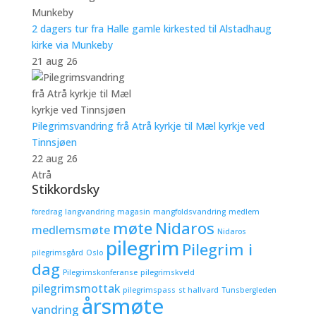
2 dagers tur fra Halle gamle kirkested til Alstadhaug
kirke via Munkeby
21 aug 26
Pilegrimsvandring frå Atrå kyrkje til Mæl kyrkje ved
Tinnsjøen
22 aug 26
Atrå
Stikkordsky
foredrag
langvandring
magasin
mangfoldsvandring
medlem
møte
Nidaros
medlemsmøte
Nidaros
pilegrim
Pilegrim i
pilegrimsgård
Oslo
dag
Pilegrimskonferanse
pilegrimskveld
pilegrimsmottak
pilegrimspass
st hallvard
Tunsbergleden
årsmøte
vandring