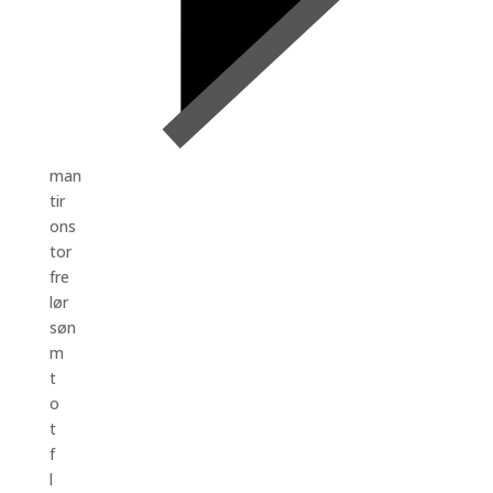
man
tir
ons
tor
fre
lør
søn
m
t
o
t
f
l