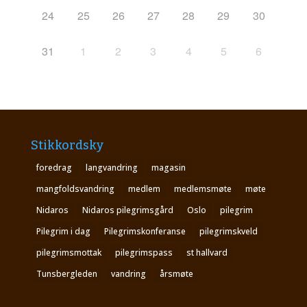
24
25
26
27
28
29
30
31
1
2
3
4
5
6
Stikkordsky
foredrag
langvandring
magasin
mangfoldsvandring
medlem
medlemsmøte
møte
Nidaros
Nidaros pilegrimsgård
Oslo
pilegrim
Pilegrim i dag
Pilegrimskonferanse
pilegrimskveld
pilegrimsmottak
pilegrimspass
st hallvard
Tunsbergleden
vandring
årsmøte