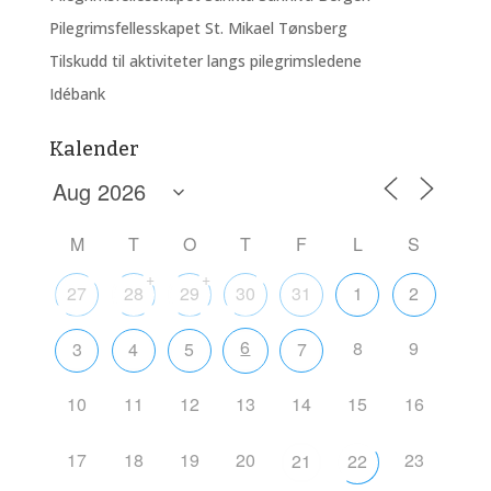
Pilegrimsfellesskapet St. Mikael Tønsberg
Tilskudd til aktiviteter langs pilegrimsledene
Idébank
Kalender
M
T
O
T
F
L
S
+
+
27
28
29
30
31
1
2
6
8
9
3
4
5
7
10
11
12
13
14
15
16
17
18
19
20
23
21
22