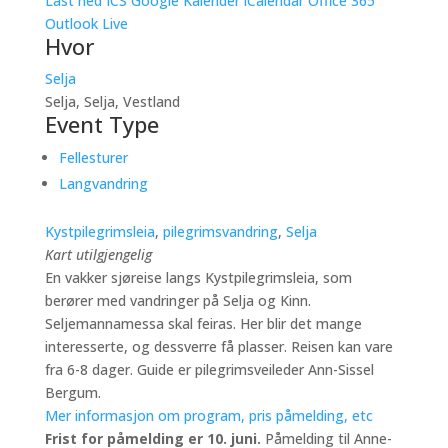
Last ned ICS
Google Kalender
iCalendar
Office 365
Outlook Live
Hvor
Selja
Selja, Selja, Vestland
Event Type
Fellesturer
Langvandring
Kystpilegrimsleia
,
pilegrimsvandring
,
Selja
Kart utilgjengelig
En vakker sjøreise langs Kystpilegrimsleia, som
berører med vandringer på Selja og Kinn.
Seljemannamessa skal feiras. Her blir det mange
interesserte, og dessverre få plasser. Reisen kan vare
fra 6-8 dager. Guide er pilegrimsveileder Ann-Sissel
Bergum.
Mer informasjon om program, pris påmelding, etc
Frist for påmelding er 10. juni.
Påmelding til Anne-