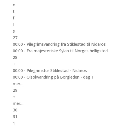
o
t
f
l
s
27
00:00 -
Pilegrimsvandring fra Stiklestad til Nidaros
00:00 -
Fra majestetiske Sylan til Norges helligsted
28
+
00:00 -
Pilegrimstur Stiklestad - Nidaros
00:00 -
Olsokvandring på Borgleden - dag 1
mer…
29
+
mer…
30
31
1