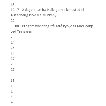
21
10:17 -
2 dagers tur fra Halle gamle kirkested til
Alstadhaug kirke via Munkeby
22
09:00 -
Pilegrimsvandring frå Atrå kyrkje til Mæl kyrkje
ved Tinnsjøen
23
24
25
26
27
28
29
30
31
1
2
3
4