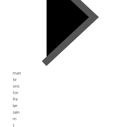
man
tir
ons
tor
fre
lør
søn
m
t