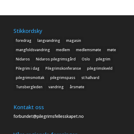
Stikkordsky
foredrag
langvandring
magasin
mangfoldsvandring
medlem
medlemsmøte
møte
Nidaros
Nidaros pilegrimsgård
Oslo
pilegrim
Pilegrim i dag
Pilegrimskonferanse
pilegrimskveld
pilegrimsmottak
pilegrimspass
st hallvard
Tunsbergleden
vandring
årsmøte
Kontakt oss
forbundet@pilegrimsfellesskapet.no