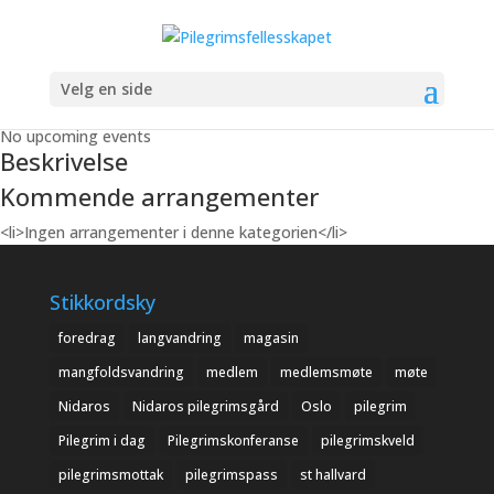
Velg en side
Next Event
No upcoming events
Beskrivelse
Kommende arrangementer
<li>Ingen arrangementer i denne kategorien</li>
Stikkordsky
foredrag
langvandring
magasin
mangfoldsvandring
medlem
medlemsmøte
møte
Nidaros
Nidaros pilegrimsgård
Oslo
pilegrim
Pilegrim i dag
Pilegrimskonferanse
pilegrimskveld
pilegrimsmottak
pilegrimspass
st hallvard