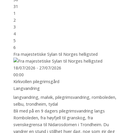
31
1
2
3
4
5
6
Fra majestetiske Sylan til Norges helligsted
18/07/2026 - 27/07/2026
00:00
Kirkvollen pilegrimsgård
Langvandring
langvandring
,
malvik
,
pilegrimsvandring
,
romboleden
,
selbu
,
trondheim
,
tydal
Bli med på en 9 dagers pilegrimsvandring langs
Romboleden, fra høyfjell til granskog, fra
svenskegrensa til Nidarosdomen i Trondheim. Du
vandrer en stund i stillhet hver dag, noe som gir deg