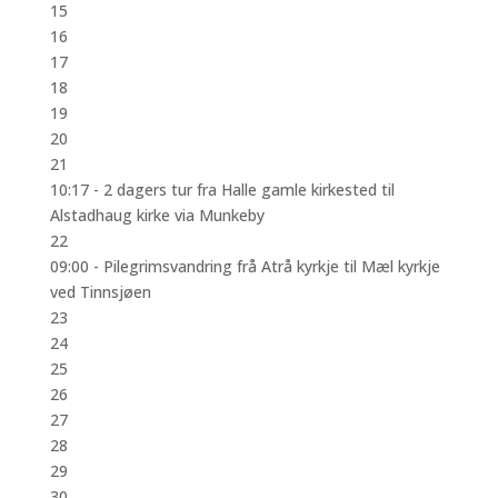
15
16
17
18
19
20
21
10:17 -
2 dagers tur fra Halle gamle kirkested til
Alstadhaug kirke via Munkeby
22
09:00 -
Pilegrimsvandring frå Atrå kyrkje til Mæl kyrkje
ved Tinnsjøen
23
24
25
26
27
28
29
30