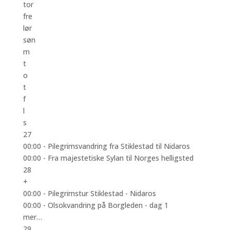
tor
fre
lør
søn
m
t
o
t
f
l
s
27
00:00 -
Pilegrimsvandring fra Stiklestad til Nidaros
00:00 -
Fra majestetiske Sylan til Norges helligsted
28
+
00:00 -
Pilegrimstur Stiklestad - Nidaros
00:00 -
Olsokvandring på Borgleden - dag 1
mer…
29