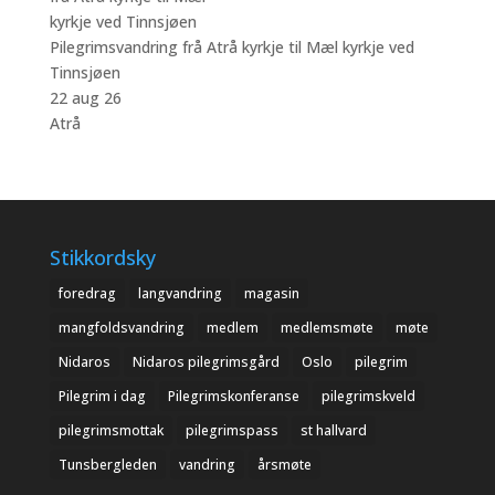
Pilegrimsvandring frå Atrå kyrkje til Mæl kyrkje ved
Tinnsjøen
22 aug 26
Atrå
Stikkordsky
foredrag
langvandring
magasin
mangfoldsvandring
medlem
medlemsmøte
møte
Nidaros
Nidaros pilegrimsgård
Oslo
pilegrim
Pilegrim i dag
Pilegrimskonferanse
pilegrimskveld
pilegrimsmottak
pilegrimspass
st hallvard
Tunsbergleden
vandring
årsmøte