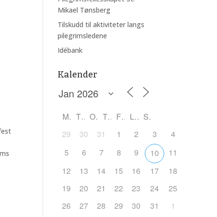
Mikael Tønsberg
Tilskudd til aktiviteter langs
Outlook Live
pilegrimsledene
Idébank
Kalender
M
T
O
T
F
L
S
fest
29
30
31
1
2
3
4
5
6
7
8
9
11
10
ims
12
13
14
15
16
17
18
19
20
21
22
23
24
25
26
27
28
29
30
31
1