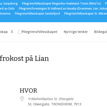
ia, Sarpsborg
Pilegrimsfellesskapet Ringerike-Hadeland-Toten (RiHaTo)
P
ard av Oslo
Pilegrimsforeningen St Hallvard av Huseby (Drammen, Lier, Aske
 Sunniva
Pilegrimsfellesskapet Sandefjord
Pilegrimsfellesskapet St. Mika
skap
Nyttige lenker
Bildegal
frokost på Lian
HVOR
Trikkeholdeplass St. Olavsgate
St, Olavsgate, TRONDHEIM, 7013