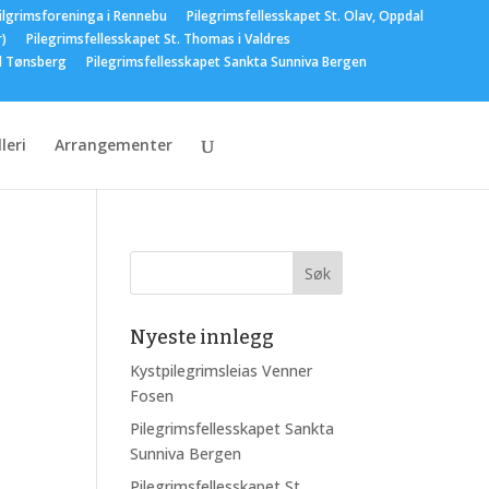
ilgrimsforeninga i Rennebu
Pilegrimsfellesskapet St. Olav, Oppdal
r)
Pilegrimsfellesskapet St. Thomas i Valdres
el Tønsberg
Pilegrimsfellesskapet Sankta Sunniva Bergen
leri
Arrangementer
Nyeste innlegg
Kystpilegrimsleias Venner
Fosen
Pilegrimsfellesskapet Sankta
Sunniva Bergen
Pilegrimsfellesskapet St.