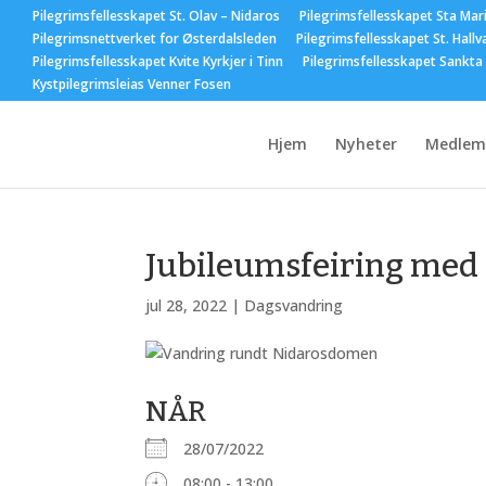
Pilegrimsfellesskapet St. Olav – Nidaros
Pilegrimsfellesskapet Sta Mar
Pilegrimsnettverket for Østerdalsleden
Pilegrimsfellesskapet St. Hallv
Pilegrimsfellesskapet Kvite Kyrkjer i Tinn
Pilegrimsfellesskapet Sankta
Kystpilegrimsleias Venner Fosen
Hjem
Nyheter
Medlem
Jubileumsfeiring med 
jul 28, 2022
|
Dagsvandring
NÅR
28/07/2022
08:00 - 13:00