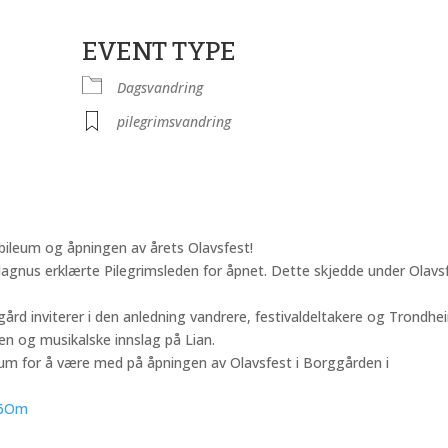
EVENT TYPE
der
iCalendar
Office 365
Dagsvandring
pilegrimsvandring
ubileum og åpningen av årets Olavsfest!
 Magnus erklærte Pilegrimsleden for åpnet. Dette skjedde under Olavs
ård inviterer i den anledning vandrere, festivaldeltakere og Trondhe
den og musikalske innslag på Lian.
rum for å være med på åpningen av Olavsfest i Borggården i
w56Om