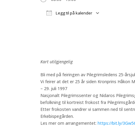
Legg til på kalender
Last ned ICS
Google Kalen
Kart utilgjengelig
Bli med på feiringen av Pilegrimsledens 25-årsj
Vi feirer at det er 25 år siden Kronprins Håkon
– 29. juli 1997
Nasjonalt Pilegrimssenter og Nidaros Pilegrimsg
befolkning til kortreist frokost fra Pilegrimsgår
Etter frokosten vandrer vi sammen ned til sent
Erkebispegården.
Les mer om arrangementet:
https://bit.ly/3G