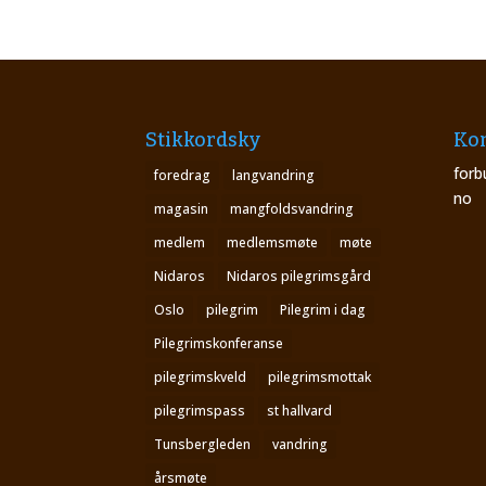
Stikkordsky
Kon
forb
foredrag
langvandring
no
magasin
mangfoldsvandring
medlem
medlemsmøte
møte
Nidaros
Nidaros pilegrimsgård
Oslo
pilegrim
Pilegrim i dag
Pilegrimskonferanse
pilegrimskveld
pilegrimsmottak
pilegrimspass
st hallvard
Tunsbergleden
vandring
årsmøte