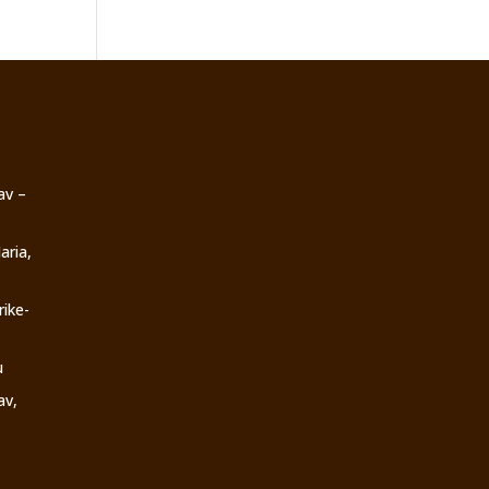
av –
aria,
rike-
u
av,