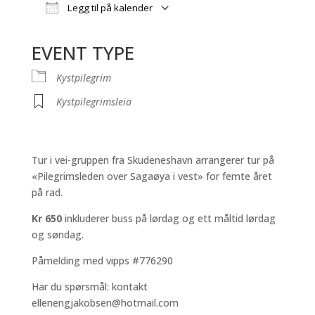
Legg til på kalender
Last ned ICS
Google Kalender
iCalendar
Office 365
Outlook Live
EVENT TYPE
Kystpilegrim
Kystpilegrimsleia
Tur i vei-gruppen fra Skudeneshavn arrangerer tur på
«Pilegrimsleden over Sagaøya i vest» for femte året
på rad.
Kr 650
inkluderer buss på lørdag og ett måltid lørdag
og søndag.
Påmelding med vipps #776290
Har du spørsmål: kontakt
ellenengjakobsen@hotmail.com