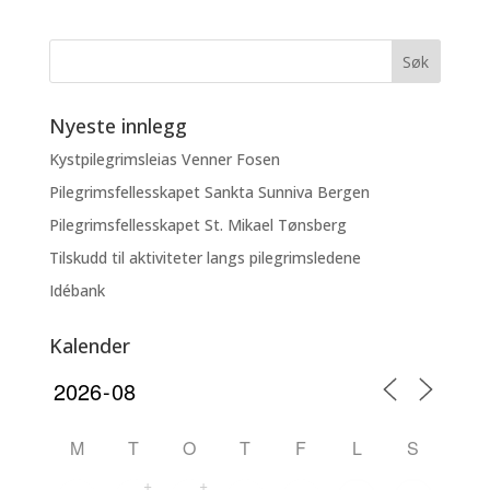
Nyeste innlegg
Kystpilegrimsleias Venner Fosen
Pilegrimsfellesskapet Sankta Sunniva Bergen
Pilegrimsfellesskapet St. Mikael Tønsberg
Tilskudd til aktiviteter langs pilegrimsledene
Idébank
Kalender
M
T
O
T
F
L
S
+
+