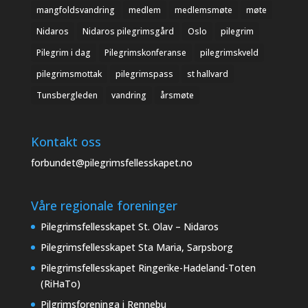
mangfoldsvandring
medlem
medlemsmøte
møte
Nidaros
Nidaros pilegrimsgård
Oslo
pilegrim
Pilegrim i dag
Pilegrimskonferanse
pilegrimskveld
pilegrimsmottak
pilegrimspass
st hallvard
Tunsbergleden
vandring
årsmøte
Kontakt oss
forbundet@pilegrimsfellesskapet.no
Våre regionale foreninger
Pilegrimsfellesskapet St. Olav – Nidaros
Pilegrimsfellesskapet Sta Maria, Sarpsborg
Pilegrimsfellesskapet Ringerike-Hadeland-Toten
(RiHaTo)
Pilgrimsforeninga i Rennebu