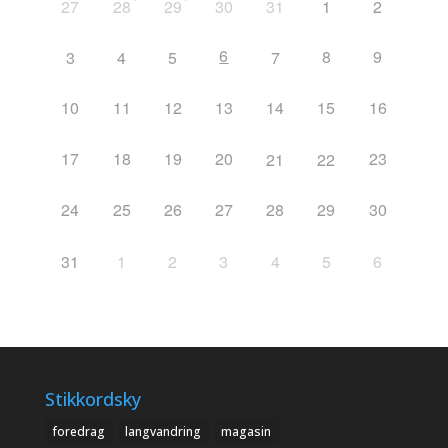
27
28
29
30
31
1
2
6
8
9
3
4
5
7
10
11
12
13
14
15
16
17
18
19
20
23
21
22
24
25
26
27
28
29
30
31
1
2
3
4
5
6
Stikkordsky
foredrag
langvandring
magasin