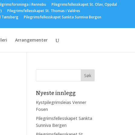
ilgrimsforeninga i Rennebu
Pilegrimsfellesskapet St. Olav, Oppdal
r)
Pilegrimsfellesskapet St. Thomas i Valdres
el Tønsberg
Pilegrimsfellesskapet Sankta Sunniva Bergen
leri
Arrangementer
Nyeste innlegg
Kystpilegrimsleias Venner
Fosen
Pilegrimsfellesskapet Sankta
Sunniva Bergen
Pilegrimsfellesskapet St.