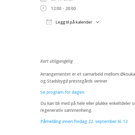
12:00 - 20:00
Legg til på kalender
Last ned ICS
Google Kale
Kart utilgjengelig
Arrangementet er et samarbeid mellom Økouka, 
og Stadsbygd prestegårds venner.
Se program for dagen.
Du kan bli med på hele eller plukke enkeltdeler s
regenerativ sammenheng.
Påmelding innen fredag 22. september kl. 12