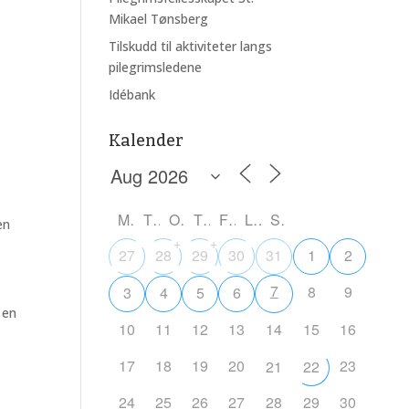
Mikael Tønsberg
Tilskudd til aktiviteter langs
pilegrimsledene
Outlook Live
Idébank
Kalender
M
T
O
T
F
L
S
en
+
+
27
28
29
30
31
1
2
7
8
9
3
4
5
6
 en
10
11
12
13
14
15
16
17
18
19
20
23
21
22
24
25
26
27
28
29
30