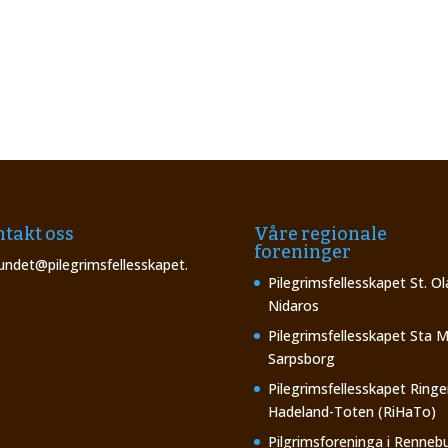
takt oss
Våre regionale
foreninger
undet@pilegrimsfellesskapet.
Pilegrimsfellesskapet St. Ol
Nidaros
Pilegrimsfellesskapet Sta M
Sarpsborg
Pilegrimsfellesskapet Ringe
Hadeland-Toten (RiHaTo)
Pilgrimsforeninga i Renneb