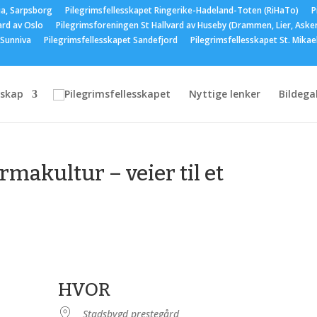
ia, Sarpsborg
Pilegrimsfellesskapet Ringerike-Hadeland-Toten (RiHaTo)
P
ard av Oslo
Pilegrimsforeningen St Hallvard av Huseby (Drammen, Lier, Aske
 Sunniva
Pilegrimsfellesskapet Sandefjord
Pilegrimsfellesskapet St. Mika
skap
Nyttige lenker
Bildegal
rmakultur – veier til et
HVOR
Stadsbygd prestegård