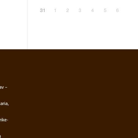
31
1
2
3
4
5
6
av –
aria,
rike-
u