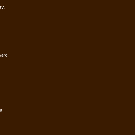
av,
vard
a