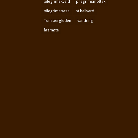
pilegrimskveld
pilegrimsmottak
pilegrimspass
st hallvard
Tunsbergleden
vandring
årsmøte