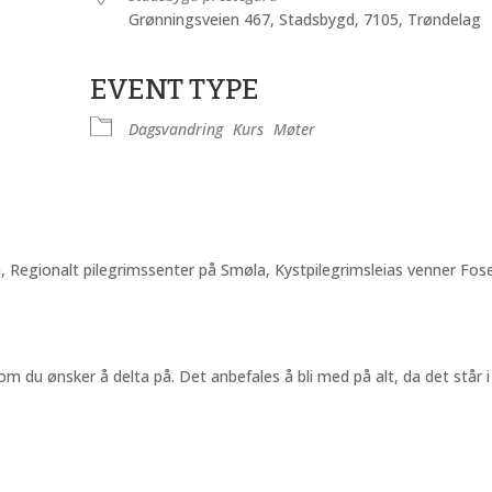
Grønningsveien 467, Stadsbygd, 7105, Trøndelag
EVENT TYPE
nder
iCalendar
Office 365
Dagsvandring
Kurs
Møter
Regionalt pilegrimssenter på Smøla, Kystpilegrimsleias venner Fos
om du ønsker å delta på. Det anbefales å bli med på alt, da det står i