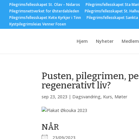
Pilegrimsfellesskapet St. Olav – Nidaros
Pilegrimsfellesskapet Sta Mar
Pilegrimsnettverket for Østerdalsleden
Pilegrimsfellesskapet St. Hallv
Pilegrimsfellesskapet Kvite Kyrkjer i Tinn
Pilegrimsfellesskapet Sankta
Kystpilegrimsleias Venner Fosen
Hjem
Nyheter
Medlem
Pusten, pilegrimen, pe
regenerativt liv?
sep 23, 2023
|
Dagsvandring
,
Kurs
,
Møter
NÅR
23/09/2023