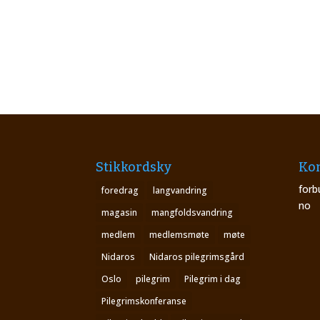
Stikkordsky
Kon
forb
foredrag
langvandring
no
magasin
mangfoldsvandring
medlem
medlemsmøte
møte
Nidaros
Nidaros pilegrimsgård
Oslo
pilegrim
Pilegrim i dag
Pilegrimskonferanse