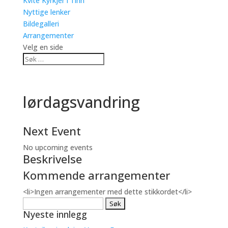
Kvite Kyrkjer i Tinn
Nyttige lenker
Bildegalleri
Arrangementer
Velg en side
lørdagsvandring
Next Event
No upcoming events
Beskrivelse
Kommende arrangementer
<li>Ingen arrangementer med dette stikkordet</li>
Søk
Nyeste innlegg
etter: