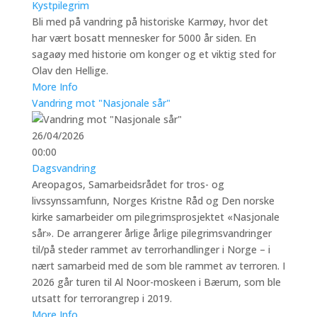
Kystpilegrim
Bli med på vandring på historiske Karmøy, hvor det
har vært bosatt mennesker for 5000 år siden. En
sagaøy med historie om konger og et viktig sted for
Olav den Hellige.
More Info
Vandring mot "Nasjonale sår"
26/04/2026
00:00
Dagsvandring
Areopagos, Samarbeidsrådet for tros- og
livssynssamfunn, Norges Kristne Råd og Den norske
kirke samarbeider om pilegrimsprosjektet «Nasjonale
sår». De arrangerer årlige årlige pilegrimsvandringer
til/på steder rammet av terrorhandlinger i Norge – i
nært samarbeid med de som ble rammet av terroren. I
2026 går turen til Al Noor-moskeen i Bærum, som ble
utsatt for terrorangrep i 2019.
More Info