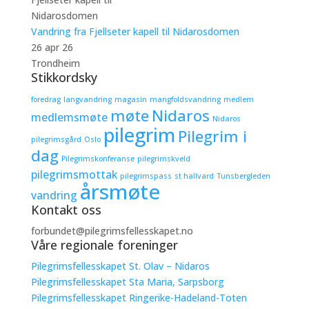
Vandring fra Fjellseter kapell til Nidarosdomen
26 apr 26
Trondheim
Stikkordsky
foredrag
langvandring
magasin
mangfoldsvandring
medlem
møte
Nidaros
medlemsmøte
Nidaros
pilegrim
Pilegrim i
pilegrimsgård
Oslo
dag
Pilegrimskonferanse
pilegrimskveld
pilegrimsmottak
pilegrimspass
st hallvard
Tunsbergleden
årsmøte
vandring
Kontakt oss
forbundet@pilegrimsfellesskapet.no
Våre regionale foreninger
Pilegrimsfellesskapet St. Olav – Nidaros
Pilegrimsfellesskapet Sta Maria, Sarpsborg
Pilegrimsfellesskapet Ringerike-Hadeland-Toten