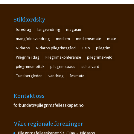
Stikkordsky
foredrag
langvandring
magasin
mangfoldsvandring
medlem
medlemsmøte
møte
Nidaros
Nidaros pilegrimsgård
Oslo
pilegrim
Pilegrim i dag
Pilegrimskonferanse
pilegrimskveld
pilegrimsmottak
pilegrimspass
st hallvard
Tunsbergleden
vandring
årsmøte
Kontakt oss
forbundet@pilegrimsfellesskapet.no
Våre regionale foreninger
Pilegrimsfellesskapet St. Olav – Nidaros