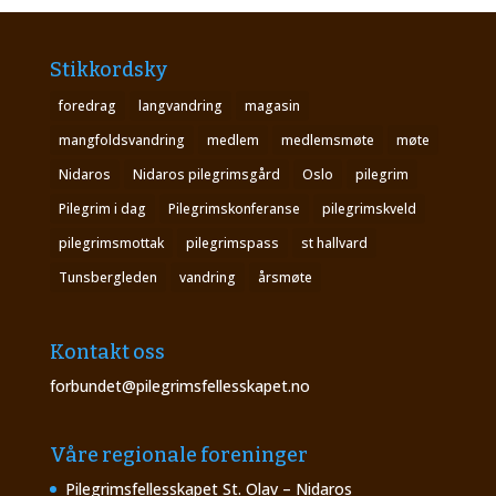
Stikkordsky
foredrag
langvandring
magasin
mangfoldsvandring
medlem
medlemsmøte
møte
Nidaros
Nidaros pilegrimsgård
Oslo
pilegrim
Pilegrim i dag
Pilegrimskonferanse
pilegrimskveld
pilegrimsmottak
pilegrimspass
st hallvard
Tunsbergleden
vandring
årsmøte
Kontakt oss
forbundet@pilegrimsfellesskapet.no
Våre regionale foreninger
Pilegrimsfellesskapet St. Olav – Nidaros