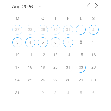
M
T
O
T
F
L
S
+
+
27
28
29
30
31
1
2
8
9
3
4
5
6
7
10
11
12
13
14
15
16
17
18
19
20
23
21
22
24
25
26
27
28
29
30
31
1
2
3
4
5
6