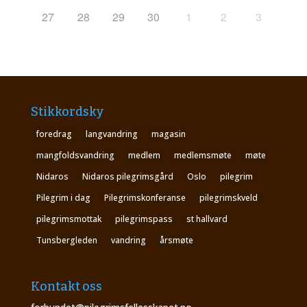
27
28
29
30
1
2
3
Stikkordsky
foredrag
langvandring
magasin
mangfoldsvandring
medlem
medlemsmøte
møte
Nidaros
Nidaros pilegrimsgård
Oslo
pilegrim
Pilegrim i dag
Pilegrimskonferanse
pilegrimskveld
pilegrimsmottak
pilegrimspass
st hallvard
Tunsbergleden
vandring
årsmøte
Kontakt oss