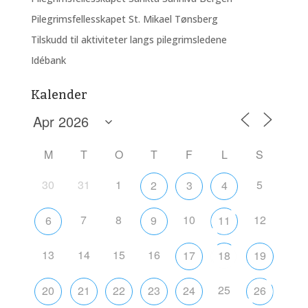
Pilegrimsfellesskapet St. Mikael Tønsberg
Tilskudd til aktiviteter langs pilegrimsledene
Idébank
Kalender
M
T
O
T
F
L
S
30
31
1
5
2
3
4
7
8
10
12
6
9
11
13
14
15
16
17
18
19
25
20
21
22
23
24
26