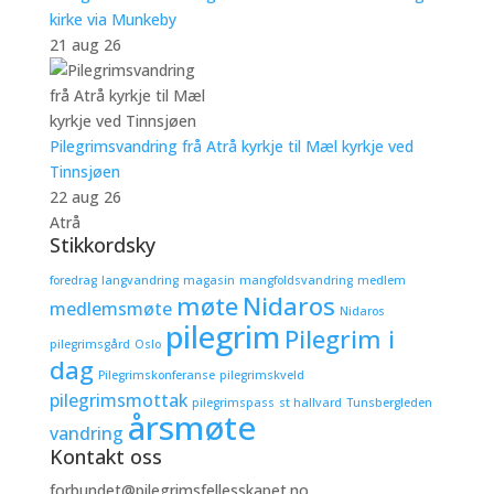
kirke via Munkeby
21 aug 26
Pilegrimsvandring frå Atrå kyrkje til Mæl kyrkje ved
Tinnsjøen
22 aug 26
Atrå
Stikkordsky
foredrag
langvandring
magasin
mangfoldsvandring
medlem
møte
Nidaros
medlemsmøte
Nidaros
pilegrim
Pilegrim i
pilegrimsgård
Oslo
dag
Pilegrimskonferanse
pilegrimskveld
pilegrimsmottak
pilegrimspass
st hallvard
Tunsbergleden
årsmøte
vandring
Kontakt oss
forbundet@pilegrimsfellesskapet.no