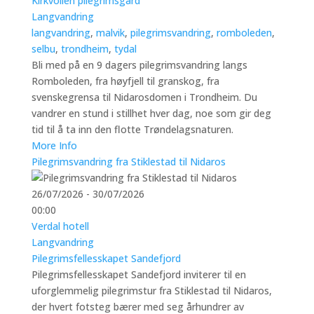
Kirkvollen pilegrimsgård
Langvandring
langvandring
,
malvik
,
pilegrimsvandring
,
romboleden
,
selbu
,
trondheim
,
tydal
Bli med på en 9 dagers pilegrimsvandring langs
Romboleden, fra høyfjell til granskog, fra
svenskegrensa til Nidarosdomen i Trondheim. Du
vandrer en stund i stillhet hver dag, noe som gir deg
tid til å ta inn den flotte Trøndelagsnaturen.
More Info
Pilegrimsvandring fra Stiklestad til Nidaros
26/07/2026 - 30/07/2026
00:00
Verdal hotell
Langvandring
Pilegrimsfellesskapet Sandefjord
Pilegrimsfellesskapet Sandefjord inviterer til en
uforglemmelig pilegrimstur fra Stiklestad til Nidaros,
der hvert fotsteg bærer med seg århundrer av