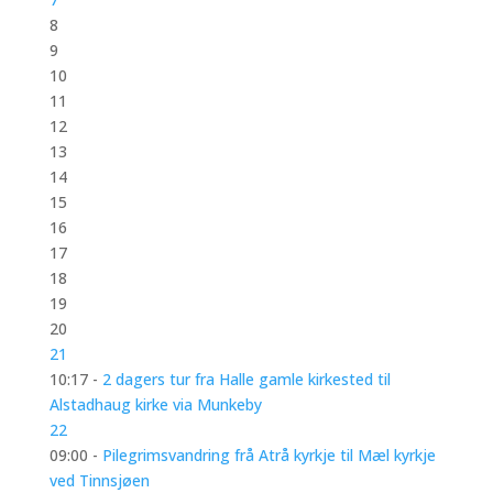
8
9
10
11
12
13
14
15
16
17
18
19
20
21
10:17 -
2 dagers tur fra Halle gamle kirkested til
Alstadhaug kirke via Munkeby
22
09:00 -
Pilegrimsvandring frå Atrå kyrkje til Mæl kyrkje
ved Tinnsjøen