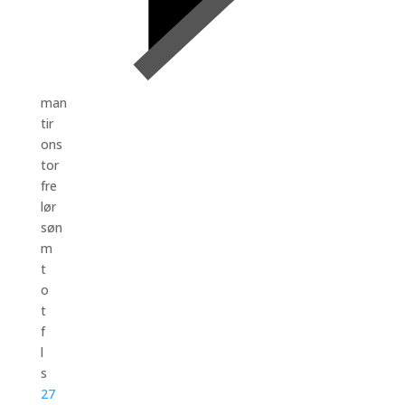
man
tir
ons
tor
fre
lør
søn
m
t
o
t
f
l
s
27