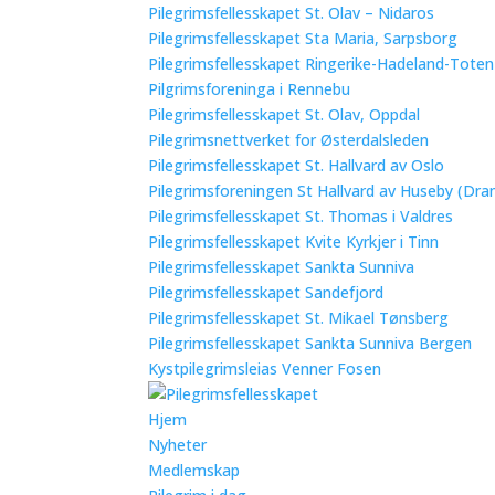
Pilegrimsfellesskapet St. Olav – Nidaros
Pilegrimsfellesskapet Sta Maria, Sarpsborg
Pilegrimsfellesskapet Ringerike-Hadeland-Tote
Pilgrimsforeninga i Rennebu
Pilegrimsfellesskapet St. Olav, Oppdal
Pilegrimsnettverket for Østerdalsleden
Pilegrimsfellesskapet St. Hallvard av Oslo
Pilegrimsforeningen St Hallvard av Huseby (Dra
Pilegrimsfellesskapet St. Thomas i Valdres
Pilegrimsfellesskapet Kvite Kyrkjer i Tinn
Pilegrimsfellesskapet Sankta Sunniva
Pilegrimsfellesskapet Sandefjord
Pilegrimsfellesskapet St. Mikael Tønsberg
Pilegrimsfellesskapet Sankta Sunniva Bergen
Kystpilegrimsleias Venner Fosen
Hjem
Nyheter
Medlemskap