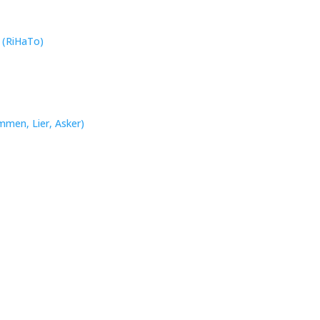
n (RiHaTo)
mmen, Lier, Asker)