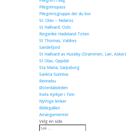
Pilegrim i dag
Pilegrimspass
Pilegrimsgruppe der du bor
St. Olav – Nidaros
St Hallvard, Oslo
Ringerike-Hadeland-Toten
St Thomas, Valdres
Sandefjord
St Hallvard av Huseby (Drammen, Lier, Asker)
St Olav, Oppdal
Sta Maria, Sarpsborg
Sankta Sunniva
Rennebu
Østerdalsleden
Kvite Kyrkjer i Tinn
Nyttige lenker
Bildegalleri
Arrangementer
Velg en side