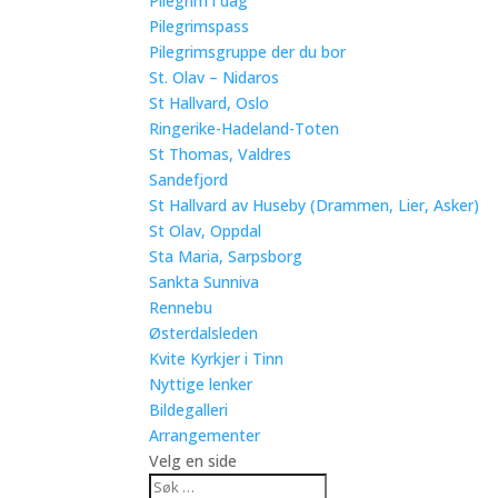
Pilegrim i dag
Pilegrimspass
Pilegrimsgruppe der du bor
St. Olav – Nidaros
St Hallvard, Oslo
Ringerike-Hadeland-Toten
St Thomas, Valdres
Sandefjord
St Hallvard av Huseby (Drammen, Lier, Asker)
St Olav, Oppdal
Sta Maria, Sarpsborg
Sankta Sunniva
Rennebu
Østerdalsleden
Kvite Kyrkjer i Tinn
Nyttige lenker
Bildegalleri
Arrangementer
Velg en side