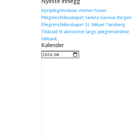
Nyeste innlegg
etter:
Kystpilegrimsleias Venner Fosen
Pilegrimsfellesskapet Sankta Sunniva Bergen
Pilegrimsfellesskapet St. Mikael Tønsberg
Tilskudd til aktiviteter langs pilegrimsledene
Idébank
Kalender