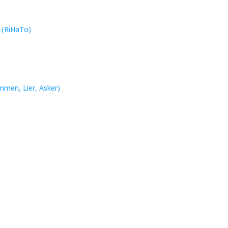
n (RiHaTo)
mmen, Lier, Asker)