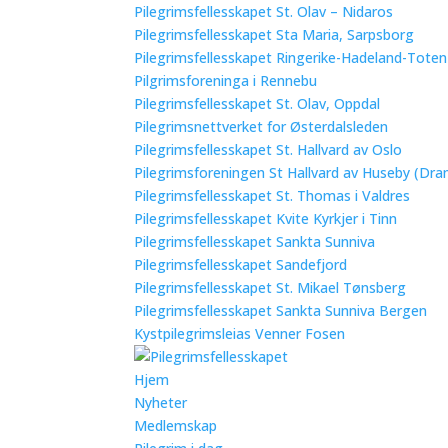
Pilegrimsfellesskapet St. Olav – Nidaros
Pilegrimsfellesskapet Sta Maria, Sarpsborg
Pilegrimsfellesskapet Ringerike-Hadeland-Tote
Pilgrimsforeninga i Rennebu
Pilegrimsfellesskapet St. Olav, Oppdal
Pilegrimsnettverket for Østerdalsleden
Pilegrimsfellesskapet St. Hallvard av Oslo
Pilegrimsforeningen St Hallvard av Huseby (Dra
Pilegrimsfellesskapet St. Thomas i Valdres
Pilegrimsfellesskapet Kvite Kyrkjer i Tinn
Pilegrimsfellesskapet Sankta Sunniva
Pilegrimsfellesskapet Sandefjord
Pilegrimsfellesskapet St. Mikael Tønsberg
Pilegrimsfellesskapet Sankta Sunniva Bergen
Kystpilegrimsleias Venner Fosen
Hjem
Nyheter
Medlemskap