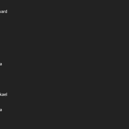
vard
a
kael
a