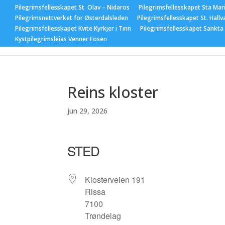
Pilegrimsfellesskapet St. Olav – Nidaros
Pilegrimsfellesskapet Sta Mar
Pilegrimsnettverket for Østerdalsleden
Pilegrimsfellesskapet St. Hallv
Pilegrimsfellesskapet Kvite Kyrkjer i Tinn
Pilegrimsfellesskapet Sankta
Hjem
Nyhet
Kystpilegrimsleias Venner Fosen
Reins kloster
jun 29, 2026
STED
Klosterveien 191
Rissa
7100
Trøndelag