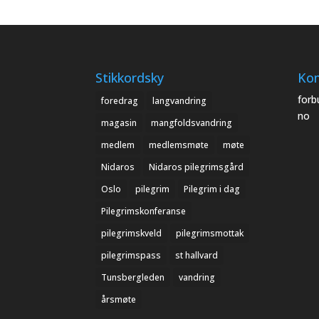
Stikkordsky
Kon
forb
foredrag
langvandring
no
magasin
mangfoldsvandring
medlem
medlemsmøte
møte
Nidaros
Nidaros pilegrimsgård
Oslo
pilegrim
Pilegrim i dag
Pilegrimskonferanse
pilegrimskveld
pilegrimsmottak
pilegrimspass
st hallvard
Tunsbergleden
vandring
årsmøte