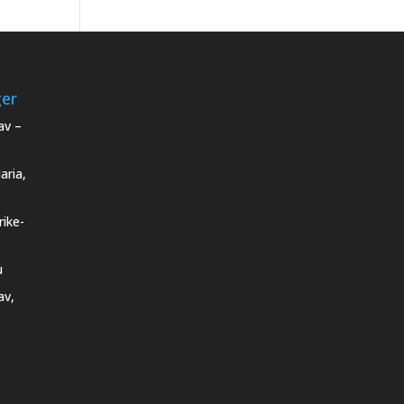
ger
av –
aria,
rike-
u
av,