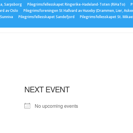
ia, Sarpsborg
Pilegrimsfellesskapet Ringerike-Hadeland-Toten (RiHaTo)
P
ard av Oslo
Pilegrimsforeningen St Hallvard av Huseby (Drammen, Lier, Aske
 Sunniva
Pilegrimsfellesskapet Sandefjord
Pilegrimsfellesskapet St. Mika
er
Medlemskap
Nyttige lenker
Bildegalleri
Arran
NEXT EVENT
No upcoming events