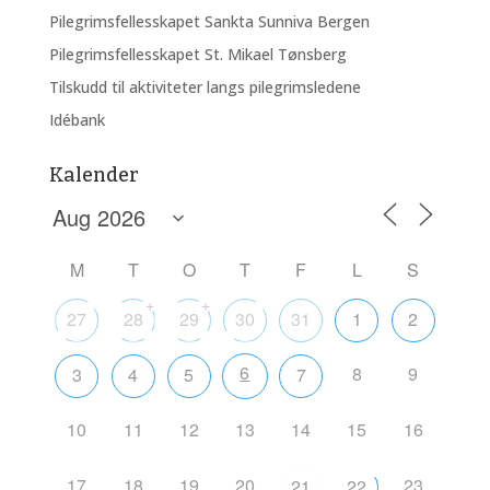
Pilegrimsfellesskapet Sankta Sunniva Bergen
Pilegrimsfellesskapet St. Mikael Tønsberg
Tilskudd til aktiviteter langs pilegrimsledene
Idébank
Kalender
M
T
O
T
F
L
S
+
+
27
28
29
30
31
1
2
6
8
9
3
4
5
7
10
11
12
13
14
15
16
17
18
19
20
23
21
22