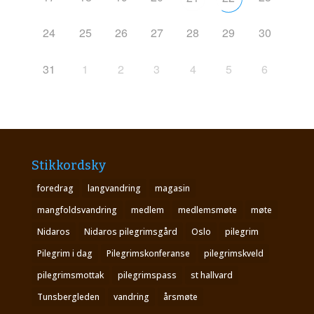
24
25
26
27
28
29
30
31
1
2
3
4
5
6
Stikkordsky
foredrag
langvandring
magasin
mangfoldsvandring
medlem
medlemsmøte
møte
Nidaros
Nidaros pilegrimsgård
Oslo
pilegrim
Pilegrim i dag
Pilegrimskonferanse
pilegrimskveld
pilegrimsmottak
pilegrimspass
st hallvard
Tunsbergleden
vandring
årsmøte