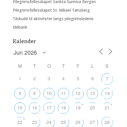
Pilegrimsfellesskapet Sankta Sunniva Bergen
Pilegrimsfellesskapet St. Mikael Tønsberg
Tilskudd til aktiviteter langs pilegrimsledene
Idébank
Kalender
M
T
O
T
F
L
S
1
2
3
4
5
6
7
8
9
10
11
12
13
14
+
+
15
16
17
18
19
20
21
+
22
23
24
25
26
27
28