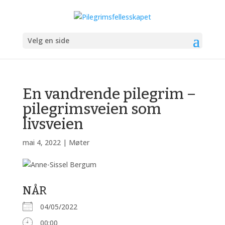
Velg en side
En vandrende pilegrim –
pilegrimsveien som
livsveien
mai 4, 2022
|
Møter
NÅR
04/05/2022
00:00