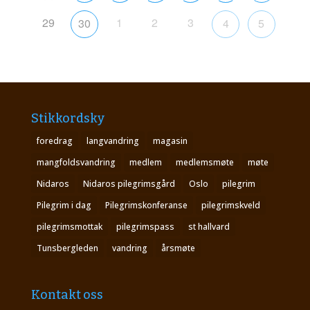
29
1
2
3
30
4
5
Stikkordsky
foredrag
langvandring
magasin
mangfoldsvandring
medlem
medlemsmøte
møte
Nidaros
Nidaros pilegrimsgård
Oslo
pilegrim
Pilegrim i dag
Pilegrimskonferanse
pilegrimskveld
pilegrimsmottak
pilegrimspass
st hallvard
Tunsbergleden
vandring
årsmøte
Kontakt oss