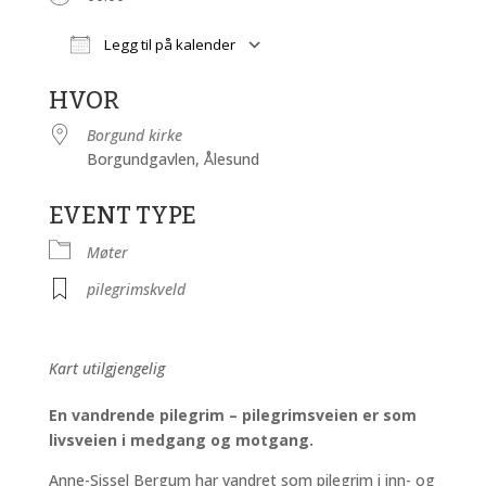
Legg til på kalender
Last ned ICS
Google Kalender
HVOR
Borgund kirke
Borgundgavlen, Ålesund
EVENT TYPE
Møter
pilegrimskveld
Kart utilgjengelig
En vandrende pilegrim – pilegrimsveien er som
livsveien i medgang og motgang.
Anne-Sissel Bergum har vandret som pilegrim i inn- og