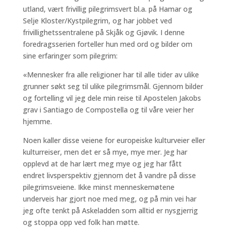
utland, vært frivillig pilegrimsvert bl.a. på Hamar og
Selje Kloster/Kystpilegrim, og har jobbet ved
frivillighetssentralene på Skjåk og Gjøvik. I denne
foredragsserien forteller hun med ord og bilder om
sine erfaringer som pilegrim:
«Mennesker fra alle religioner har til alle tider av ulike
grunner søkt seg til ulike pilegrimsmål. Gjennom bilder
og fortelling vil jeg dele min reise til Apostelen Jakobs
grav i Santiago de Compostella og til våre veier her
hjemme.
Noen kaller disse veiene for europeiske kulturveier eller
kulturreiser, men det er så mye, mye mer. Jeg har
opplevd at de har lært meg mye og jeg har fått
endret livsperspektiv gjennom det å vandre på disse
pilegrimsveiene. Ikke minst menneskemøtene
underveis har gjort noe med meg, og på min vei har
jeg ofte tenkt på Askeladden som alltid er nysgjerrig
og stoppa opp ved folk han møtte.