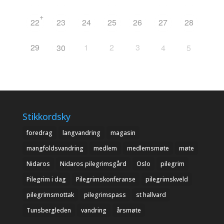
+
22
23
24
25
26
27
28
29
1
2
3
30
4
5
Stikkordsky
foredrag
langvandring
magasin
mangfoldsvandring
medlem
medlemsmøte
møte
Nidaros
Nidaros pilegrimsgård
Oslo
pilegrim
Pilegrim i dag
Pilegrimskonferanse
pilegrimskveld
pilegrimsmottak
pilegrimspass
st hallvard
Tunsbergleden
vandring
årsmøte