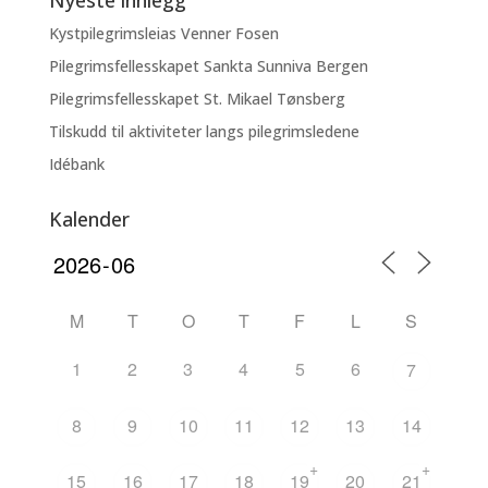
Nyeste innlegg
Kystpilegrimsleias Venner Fosen
Pilegrimsfellesskapet Sankta Sunniva Bergen
Pilegrimsfellesskapet St. Mikael Tønsberg
Tilskudd til aktiviteter langs pilegrimsledene
Idébank
Kalender
M
T
O
T
F
L
S
1
2
3
4
5
6
7
8
9
10
11
12
13
14
+
+
15
16
17
18
19
20
21