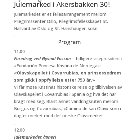
Julemarked i Akersbakken 30!
Julemarkedet er et fellesarrangement mellom
Pilegrimssenter Oslo, Pilegrimsfellesskapet St.
Hallvard av Oslo og St. Hanshaugen sokn
.
Program
11.00
Foredrag ved Øyvind Fossan
– tidligere visepresident i
«Fundación Princesa Kristina de Noruega»:
«Olavskapellet i Covarrubias, en prinsessedrøm
som gikk i oppfyllelse etter 753 år.»
Vi får møte Kristinas historiske reise og tilblivelsen av
Olavskapellet i Covarrubias i Spania og hva det har
bragt med seg. Blant annet vandringsruten mellom
Burgos og Covarrubias, «Camino de san Olav» som i
dag er merket med det norske Olavsmerket.
.
12.00
Julemarkedet åpner!