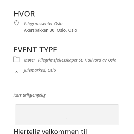
Last ned ICS
Google Kalender
iCalendar
Office 365
Outlook Live
HVOR
Pilegrimssenter Oslo
Akersbakken 30, Oslo, Oslo
EVENT TYPE
Møter
Pilegrimsfellesskapet St. Hallvard av Oslo
Julemarked
,
Oslo
Kart utilgjengelig
.
H
jertelig velkommen til