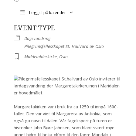
Legg til på kalender
Last ned ICS
Google Kalender
EVENT TYPE
Dagsvandring
Pilegrimsfellesskapet St. Hallvard av Oslo
Middelalderkirke
,
Oslo
Pilegrimsfellesskapet St.hallvard av Oslo inviterer til
lørdagsvandring der Margaretakirkeruinen i Maridalen
er hovedmålet.
.
Margaretakirken var i bruk fra ca 1250 til innpå 1600-
tallet. Den var viet til Margareta av Antiokia, som
også ga navn til dalen. Vår fagekspert på turen er
historiker Jahn Børe Jahnsen, som blant svært mye
annet bidro til boka «Kom til den fagre Maridal» i