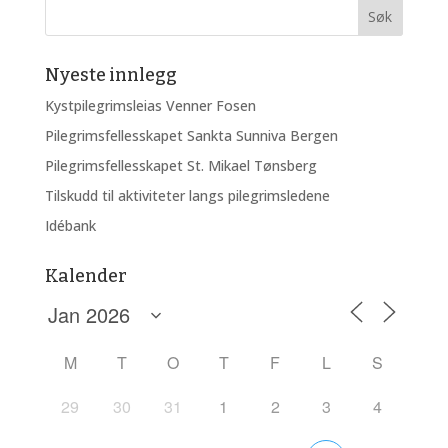
Nyeste innlegg
Kystpilegrimsleias Venner Fosen
Pilegrimsfellesskapet Sankta Sunniva Bergen
Pilegrimsfellesskapet St. Mikael Tønsberg
Tilskudd til aktiviteter langs pilegrimsledene
Idébank
Kalender
M
T
O
T
F
L
S
29
30
31
1
2
3
4