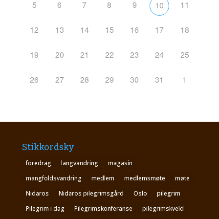
5
6
7
8
9
11
10
12
13
14
15
16
17
18
19
20
21
22
23
24
25
26
27
28
29
30
31
1
Stikkordsky
foredrag
langvandring
magasin
mangfoldsvandring
medlem
medlemsmøte
møte
Nidaros
Nidaros pilegrimsgård
Oslo
pilegrim
Pilegrim i dag
Pilegrimskonferanse
pilegrimskveld