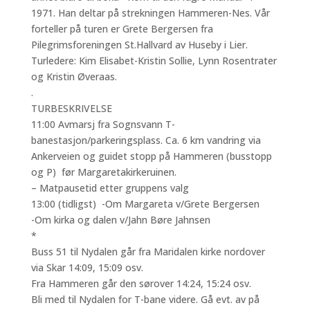
1971. Han deltar på strekningen Hammeren-Nes. Vår
forteller på turen er Grete Bergersen fra
Pilegrimsforeningen St.Hallvard av Huseby i Lier.
Turledere: Kim Elisabet-Kristin Sollie, Lynn Rosentrater
og Kristin Øveraas.
.
TURBESKRIVELSE
11:00 Avmarsj fra Sognsvann T-
banestasjon/parkeringsplass. Ca. 6 km vandring via
Ankerveien og guidet stopp på Hammeren (busstopp
og P) før Margaretakirkeruinen.
– Matpausetid etter gruppens valg
13:00 (tidligst) -Om Margareta v/Grete Bergersen
-Om kirka og dalen v/Jahn Børe Jahnsen
*
Buss 51 til Nydalen går fra Maridalen kirke nordover
via Skar 14:09, 15:09 osv.
Fra Hammeren går den sørover 14:24, 15:24 osv.
Bli med til Nydalen for T-bane videre. Gå evt. av på