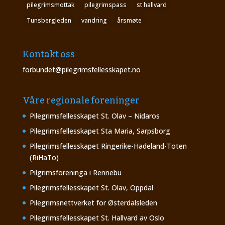
pilegrimsmottak
pilegrimspass
st hallvard
Tunsbergleden
vandring
årsmøte
Kontakt oss
forbundet@pilegrimsfellesskapet.no
Våre regionale foreninger
Pilegrimsfellesskapet St. Olav – Nidaros
Pilegrimsfellesskapet Sta Maria, Sarpsborg
Pilegrimsfellesskapet Ringerike-Hadeland-Toten
(RiHaTo)
Pilgrimsforeninga i Rennebu
Pilegrimsfellesskapet St. Olav, Oppdal
Pilegrimsnettverket for Østerdalsleden
Pilegrimsfellesskapet St. Hallvard av Oslo