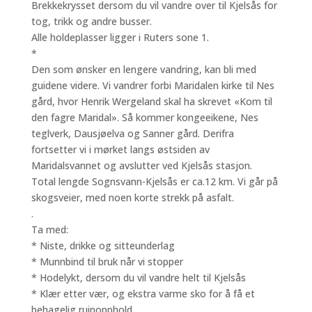
Brekkekrysset dersom du vil vandre over til Kjelsås for
tog, trikk og andre busser.
Alle holdeplasser ligger i Ruters sone 1.
*
Den som ønsker en lengere vandring, kan bli med
guidene videre. Vi vandrer forbi Maridalen kirke til Nes
gård, hvor Henrik Wergeland skal ha skrevet «Kom til
den fagre Maridal». Så kommer kongeeikene, Nes
teglverk, Dausjøelva og Sanner gård. Derifra
fortsetter vi i mørket langs østsiden av
Maridalsvannet og avslutter ved Kjelsås stasjon.
Total lengde Sognsvann-Kjelsås er ca.12 km. Vi går på
skogsveier, med noen korte strekk på asfalt.
.
Ta med:
* Niste, drikke og sitteunderlag
* Munnbind til bruk når vi stopper
* Hodelykt, dersom du vil vandre helt til Kjelsås
* Klær etter vær, og ekstra varme sko for å få et
behagelig ruinopphold.