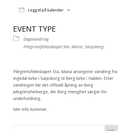
Legg til på kalender
Last ned ICS
Google Kalender
iCalendar
Office 365
Outlook Live
EVENT TYPE
Dagsvandring
Pilegrimsfellesskapet Sta. Maria, Sarpsborg
Pilegrimsfelleskapet Sta. Maria arrangerer vandring fra
Ingedal kirke i Sarpsborg til Berg kirke i Halden. Etter
vandringen blir det offisiell åpning av Berg
pilegrimsherberge, der Berg menighet sørger for
underholdning.
Mer info kommer.