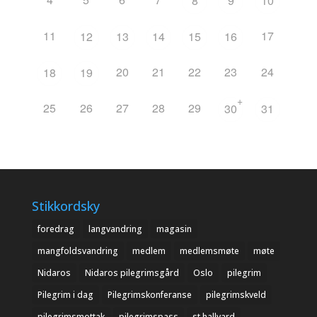
8
9
10
11
17
12
13
14
15
16
20
21
22
23
24
18
19
+
25
26
27
28
29
30
31
Stikkordsky
foredrag
langvandring
magasin
mangfoldsvandring
medlem
medlemsmøte
møte
Nidaros
Nidaros pilegrimsgård
Oslo
pilegrim
Pilegrim i dag
Pilegrimskonferanse
pilegrimskveld
pilegrimsmottak
pilegrimspass
st hallvard