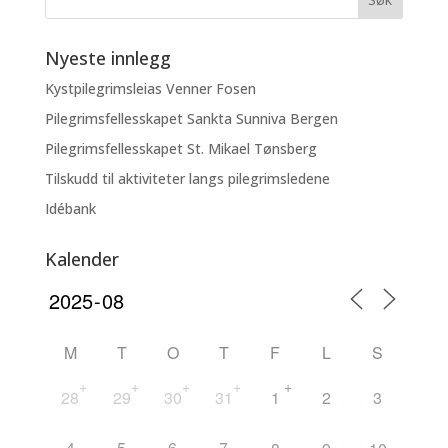
Nyeste innlegg
Kystpilegrimsleias Venner Fosen
Pilegrimsfellesskapet Sankta Sunniva Bergen
Pilegrimsfellesskapet St. Mikael Tønsberg
Tilskudd til aktiviteter langs pilegrimsledene
Idébank
Kalender
M
T
O
T
F
L
S
+
+
+
+
+
28
29
30
31
1
2
3
4
5
6
7