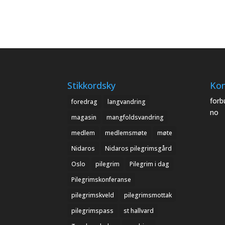
Stikkordsky
Kon
forb
foredrag
langvandring
no
magasin
mangfoldsvandring
medlem
medlemsmøte
møte
Nidaros
Nidaros pilegrimsgård
Oslo
pilegrim
Pilegrim i dag
Pilegrimskonferanse
pilegrimskveld
pilegrimsmottak
pilegrimspass
st hallvard