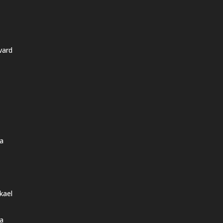
vard
a
kael
a