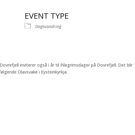
EVENT TYPE
e
Dagsvandring
vrefjell inviterer også i år til Pilegrimsdager på Dovrefjell. Det blir
følgende Olavsvake i Eysteinkyrkja.