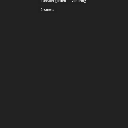
Tunsbergleden
vandring
årsmøte