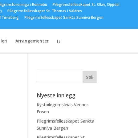
ilgrimsforeninga i Rennebu
Pilegrimsfellesskapet St. Olav, Oppdal
r)
Pilegrimsfellesskapet St. Thomas i Valdres
el Tønsberg
Pilegrimsfellesskapet Sankta Sunniva Bergen
leri
Arrangementer
e
Nyeste innlegg
Kystpilegrimsleias Venner
Fosen
Pilegrimsfellesskapet Sankta
Sunniva Bergen
Pilegrimsfellesskapet St.