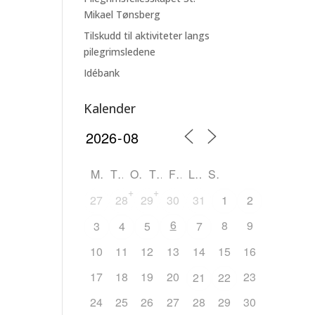
Mikael Tønsberg
Tilskudd til aktiviteter langs
pilegrimsledene
Idébank
Kalender
M
T
O
T
F
L
S
+
+
27
28
29
30
31
1
2
6
8
9
3
4
5
7
10
11
12
13
14
15
16
17
18
19
20
23
21
22
24
25
26
27
28
29
30