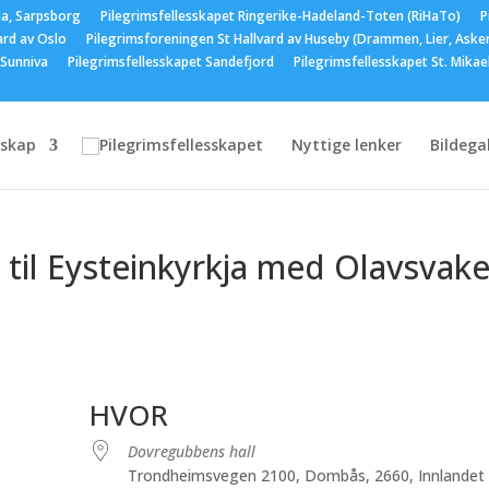
ia, Sarpsborg
Pilegrimsfellesskapet Ringerike-Hadeland-Toten (RiHaTo)
P
ard av Oslo
Pilegrimsforeningen St Hallvard av Huseby (Drammen, Lier, Aske
 Sunniva
Pilegrimsfellesskapet Sandefjord
Pilegrimsfellesskapet St. Mika
skap
Nyttige lenker
Bildegal
 til Eysteinkyrkja med Olavsvak
HVOR
Dovregubbens hall
Trondheimsvegen 2100, Dombås, 2660, Innlandet