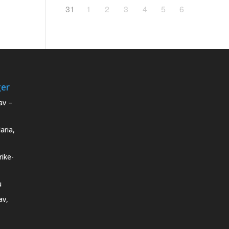
31
1
2
3
4
5
6
ger
av –
aria,
rike-
u
av,