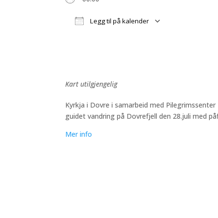
Legg til på kalender
Last ned ICS
Google Kalender
iCalendar
Office 365
Outlook Liv
Kart utilgjengelig
Kyrkja i Dovre i samarbeid med Pilegrimssenter Do
guidet vandring på Dovrefjell den 28.juli med på
Mer info