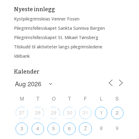
Nyeste innlegg
Kystpilegrimsleias Venner Fosen
Pilegrimsfellesskapet Sankta Sunniva Bergen
Pilegrimsfellesskapet St. Mikael Tønsberg
Tilskudd til aktiviteter langs pilegrimsledene
Idébank
Kalender
M
T
O
T
F
L
S
+
+
27
28
29
30
31
1
2
7
8
9
3
4
5
6