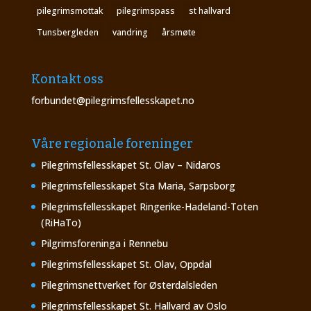
pilegrimsmottak
pilegrimspass
st hallvard
Tunsbergleden
vandring
årsmøte
Kontakt oss
forbundet@pilegrimsfellesskapet.no
Våre regionale foreninger
Pilegrimsfellesskapet St. Olav – Nidaros
Pilegrimsfellesskapet Sta Maria, Sarpsborg
Pilegrimsfellesskapet Ringerike-Hadeland-Toten
(RiHaTo)
Pilgrimsforeninga i Rennebu
Pilegrimsfellesskapet St. Olav, Oppdal
Pilegrimsnettverket for Østerdalsleden
Pilegrimsfellesskapet St. Hallvard av Oslo