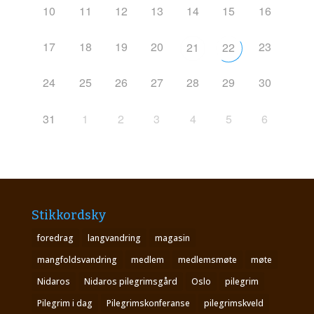
10
11
12
13
14
15
16
17
18
19
20
23
21
22
24
25
26
27
28
29
30
31
1
2
3
4
5
6
Stikkordsky
foredrag
langvandring
magasin
mangfoldsvandring
medlem
medlemsmøte
møte
Nidaros
Nidaros pilegrimsgård
Oslo
pilegrim
Pilegrim i dag
Pilegrimskonferanse
pilegrimskveld