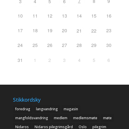
7
8
9
3
4
5
6
10
11
12
13
14
15
16
17
18
19
20
23
21
22
24
25
26
27
28
29
30
31
1
2
3
4
5
6
Stikkordsky
foredrag
langvandring
magasin
mangfoldsvandring
medlem
medlemsmøte
møte
Nidaros
Nidaros pilegrimsgård
Oslo
pilegrim