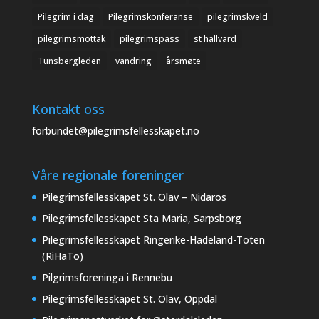
Pilegrim i dag
Pilegrimskonferanse
pilegrimskveld
pilegrimsmottak
pilegrimspass
st hallvard
Tunsbergleden
vandring
årsmøte
Kontakt oss
forbundet@pilegrimsfellesskapet.no
Våre regionale foreninger
Pilegrimsfellesskapet St. Olav – Nidaros
Pilegrimsfellesskapet Sta Maria, Sarpsborg
Pilegrimsfellesskapet Ringerike-Hadeland-Toten
(RiHaTo)
Pilgrimsforeninga i Rennebu
Pilegrimsfellesskapet St. Olav, Oppdal