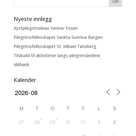
Nyeste innlegg
Kystpilegrimsleias Venner Fosen
Pilegrimsfellesskapet Sankta Sunniva Bergen
Pilegrimsfellesskapet St. Mikael Tønsberg
Tilskudd til aktiviteter langs pilegrimsledene
Idébank
Kalender
M
T
O
T
F
L
S
+
+
27
28
29
30
31
1
2