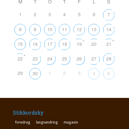
M
T
O
T
F
L
S
1
2
3
4
5
6
7
8
9
10
11
12
13
14
+
+
15
16
17
18
19
20
21
+
22
23
24
25
26
27
28
29
1
2
3
30
4
5
Stikkordsky
foredrag
langvandring
magasin