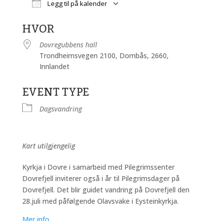
Legg til på kalender
Last ned ICS
Google Kalender
HVOR
Dovregubbens hall
Trondheimsvegen 2100, Dombås, 2660,
Innlandet
EVENT TYPE
Dagsvandring
Kart utilgjengelig
Kyrkja i Dovre i samarbeid med Pilegrimssenter
Dovrefjell inviterer også i år til Pilegrimsdager på
Dovrefjell. Det blir guidet vandring på Dovrefjell den
28.juli med påfølgende Olavsvake i Eysteinkyrkja.
Mer info