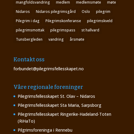
mangfoldsvandring
medlem
medlemsmøte
møte
Nidaros
Nidaros pilegrimsgård
Oslo
pilegrim
Pilegrim i dag
Pilegrimskonferanse
pilegrimskveld
pilegrimsmottak
pilegrimspass
st hallvard
Tunsbergleden
vandring
årsmøte
Kontakt oss
forbundet@pilegrimsfellesskapet.no
Våre regionale foreninger
Pilegrimsfellesskapet St. Olav – Nidaros
Pilegrimsfellesskapet Sta Maria, Sarpsborg
Pilegrimsfellesskapet Ringerike-Hadeland-Toten
(RiHaTo)
Pilgrimsforeninga i Rennebu