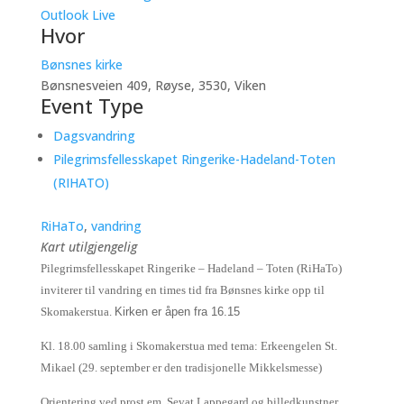
Outlook Live
Hvor
Bønsnes kirke
Bønsnesveien 409, Røyse, 3530, Viken
Event Type
Dagsvandring
Pilegrimsfellesskapet Ringerike-Hadeland-Toten
(RIHATO)
RiHaTo
,
vandring
Kart utilgjengelig
Pilegrimsfellesskapet Ringerike – Hadeland – Toten (RiHaTo)
inviterer til vandring en times tid fra Bønsnes kirke opp til
Skomakerstua.
Kirken er åpen fra 16.15
Kl. 18.00 samling i Skomakerstua med tema: Erkeengelen St.
Mikael (29. september er den tradisjonelle Mikkelsmesse)
Orientering ved prost em. Sevat Lappegard og billedkunstner