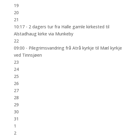
19
20
21
10:17 -
2 dagers tur fra Halle gamle kirkested til
Alstadhaug kirke via Munkeby
22
09:00 -
Pilegrimsvandring frå Atrå kyrkje til Mæl kyrkje
ved Tinnsjøen
23
24
25
26
27
28
29
30
31
1
2