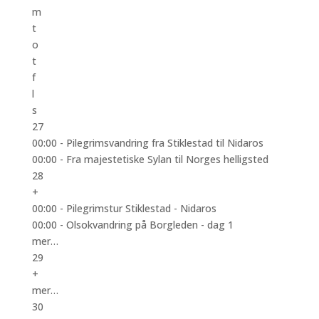
m
t
o
t
f
l
s
27
00:00 -
Pilegrimsvandring fra Stiklestad til Nidaros
00:00 -
Fra majestetiske Sylan til Norges helligsted
28
+
00:00 -
Pilegrimstur Stiklestad - Nidaros
00:00 -
Olsokvandring på Borgleden - dag 1
mer…
29
+
mer…
30