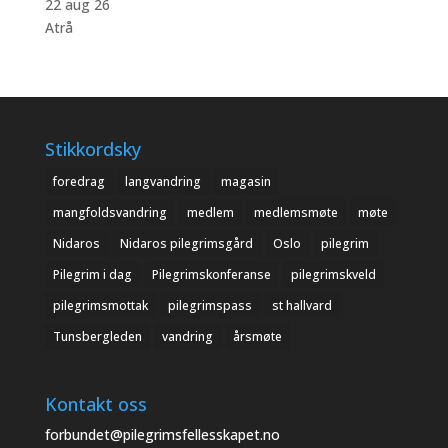
22 aug 26
Atrå
Stikkordsky
foredrag
langvandring
magasin
mangfoldsvandring
medlem
medlemsmøte
møte
Nidaros
Nidaros pilegrimsgård
Oslo
pilegrim
Pilegrim i dag
Pilegrimskonferanse
pilegrimskveld
pilegrimsmottak
pilegrimspass
st hallvard
Tunsbergleden
vandring
årsmøte
Kontakt oss
forbundet@pilegrimsfellesskapet.no