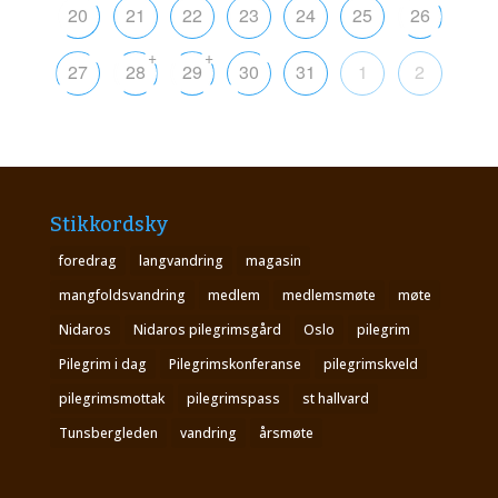
20
21
22
23
24
25
26
+
+
27
28
29
30
31
1
2
Stikkordsky
foredrag
langvandring
magasin
mangfoldsvandring
medlem
medlemsmøte
møte
Nidaros
Nidaros pilegrimsgård
Oslo
pilegrim
Pilegrim i dag
Pilegrimskonferanse
pilegrimskveld
pilegrimsmottak
pilegrimspass
st hallvard
Tunsbergleden
vandring
årsmøte