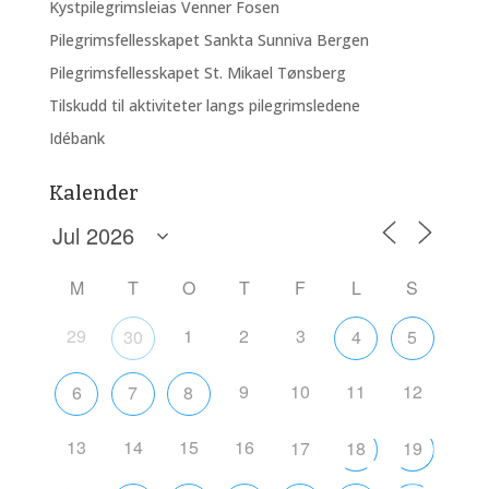
Kystpilegrimsleias Venner Fosen
Pilegrimsfellesskapet Sankta Sunniva Bergen
Pilegrimsfellesskapet St. Mikael Tønsberg
Tilskudd til aktiviteter langs pilegrimsledene
Idébank
Kalender
M
T
O
T
F
L
S
29
1
2
3
30
4
5
9
10
11
12
6
7
8
13
14
15
16
17
18
19