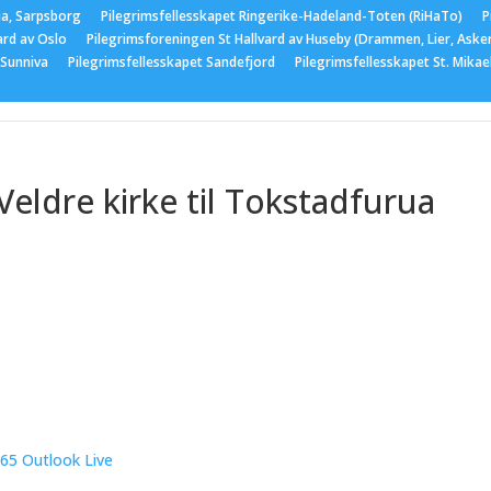
ia, Sarpsborg
Pilegrimsfellesskapet Ringerike-Hadeland-Toten (RiHaTo)
P
ard av Oslo
Pilegrimsforeningen St Hallvard av Huseby (Drammen, Lier, Aske
 Sunniva
Pilegrimsfellesskapet Sandefjord
Pilegrimsfellesskapet St. Mika
er
Medlemskap
Nyttige lenker
Bildegalleri
Arran
Veldre kirke til Tokstadfurua
365
Outlook Live