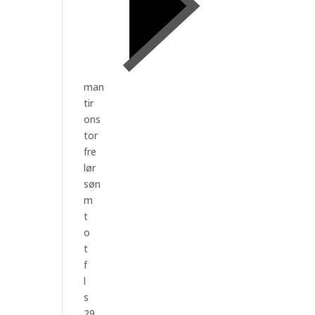
man
tir
ons
tor
fre
lør
søn
m
t
o
t
f
l
s
29