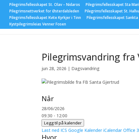
Pilegrimsfellesskapet St. Olav – Nidaros
Pilegrimsfellesskapet Sta Mar
Pilegrimsnettverket for Østerdalsleden
Pilegrimsfellesskapet St. Hallv
Pilegrimsfellesskapet Kvite Kyrkjer i Tinn
Pilegrimsfellesskapet Sankta
Hjem
Nyhet
Kystpilegrimsleias Venner Fosen
Pilegrimsvandring fra 
jun 28, 2026
|
Dagsvandring
Når
28/06/2026
09:30 - 12:00
Legg til på kalender
Last ned ICS
Google Kalender
iCalendar
Office 
Hvor