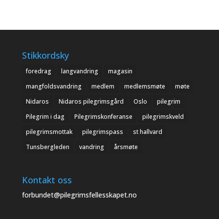
Stikkordsky
foredrag
langvandring
magasin
mangfoldsvandring
medlem
medlemsmøte
møte
Nidaros
Nidaros pilegrimsgård
Oslo
pilegrim
Pilegrim i dag
Pilegrimskonferanse
pilegrimskveld
pilegrimsmottak
pilegrimspass
st hallvard
Tunsbergleden
vandring
årsmøte
Kontakt oss
forbundet@pilegrimsfellesskapet.no