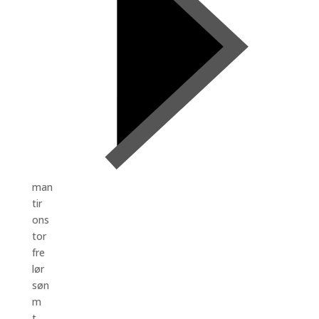
man
tir
ons
tor
fre
lør
søn
m
t