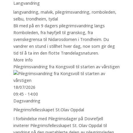
Langvandring
langvandring
,
malvik
,
pilegrimsvandring
,
romboleden
,
selbu
,
trondheim
,
tydal
Bli med på en 9 dagers pilegrimsvandring langs
Romboleden, fra høyfjell til granskog, fra
svenskegrensa til Nidarosdomen i Trondheim. Du
vandrer en stund i stillhet hver dag, noe som gir deg
tid til å ta inn den flotte Trøndelagsnaturen.
More Info
Pilegrimsvandring fra Kongsvoll til starten av vårstigen
18/07/2026
09:45 - 14:00
Dagsvandring
Pilegrimsfellesskapet St.Olav Oppdal
I forbindelse med Pilegrimsdager på Dovrefjell
inviterer Pilegrimsfellesskapet St. Olav Oppdal til
vandring på den nyetablerte delen av pilegrimsleden