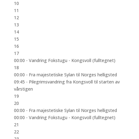
10
11
12
13
14
15
16
17
00:00 -
Vandring Fokstugu - Kongsvoll (fulltegnet)
18
00:00 -
Fra majestetiske Sylan til Norges helligsted
09:45 -
Pilegrimsvandring fra Kongsvoll til starten av
vårstigen
19
20
00:00 -
Fra majestetiske Sylan til Norges helligsted
00:00 -
Vandring Fokstugu - Kongsvoll (fulltegnet)
21
22
23