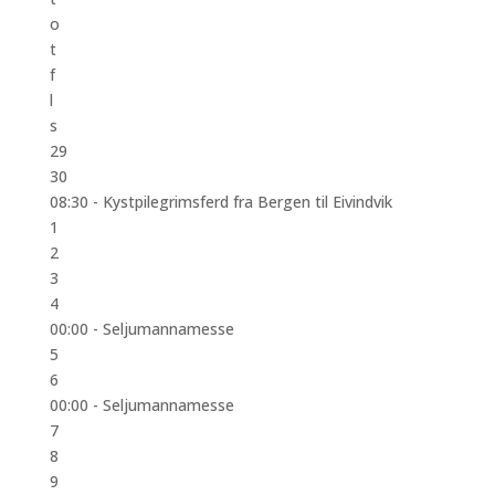
o
t
f
l
s
29
30
08:30 -
Kystpilegrimsferd fra Bergen til Eivindvik
1
2
3
4
00:00 -
Seljumannamesse
5
6
00:00 -
Seljumannamesse
7
8
9