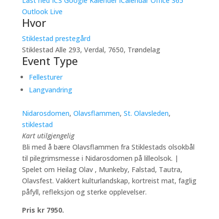
Last ned ICS
Google Kalender
iCalendar
Office 365
Outlook Live
Hvor
Stiklestad prestegård
Stiklestad Alle 293, Verdal, 7650, Trøndelag
Event Type
Fellesturer
Langvandring
Nidarosdomen
,
Olavsflammen
,
St. Olavsleden
,
stiklestad
Kart utilgjengelig
Bli med å bære Olavsflammen fra Stiklestads olsokbål
til pilegrimsmesse i Nidarosdomen på lilleolsok. |
Spelet om Heilag Olav , Munkeby, Falstad, Tautra,
Olavsfest. Vakkert kulturlandskap, kortreist mat, faglig
påfyll, refleksjon og sterke opplevelser.
Pris kr 7950.