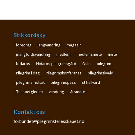
Stikkordsky
foredrag
langvandring
magasin
mangfoldsvandring
medlem
medlemsmøte
møte
Nidaros
Nidaros pilegrimsgård
Oslo
pilegrim
Pilegrim i dag
Pilegrimskonferanse
pilegrimskveld
pilegrimsmottak
pilegrimspass
st hallvard
Tunsbergleden
vandring
årsmøte
Kontakt oss
forbundet@pilegrimsfellesskapet.no