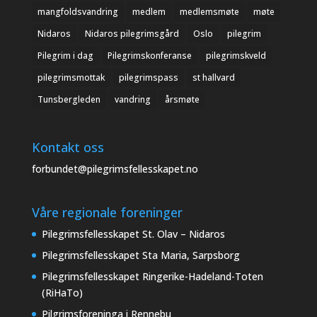
mangfoldsvandring
medlem
medlemsmøte
møte
Nidaros
Nidaros pilegrimsgård
Oslo
pilegrim
Pilegrim i dag
Pilegrimskonferanse
pilegrimskveld
pilegrimsmottak
pilegrimspass
st hallvard
Tunsbergleden
vandring
årsmøte
Kontakt oss
forbundet@pilegrimsfellesskapet.no
Våre regionale foreninger
Pilegrimsfellesskapet St. Olav – Nidaros
Pilegrimsfellesskapet Sta Maria, Sarpsborg
Pilegrimsfellesskapet Ringerike-Hadeland-Toten
(RiHaTo)
Pilgrimsforeninga i Rennebu