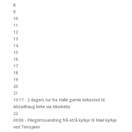
8
9
10
11
12
13
14
15
16
17
18
19
20
21
10:17 -
2 dagers tur fra Halle gamle kirkested til
Alstadhaug kirke via Munkeby
22
09:00 -
Pilegrimsvandring frå Atrå kyrkje til Mæl kyrkje
ved Tinnsjøen