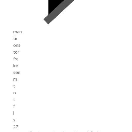
man
tir
ons
tor
fre
lør
søn
m
t
o
t
f
l
s
27