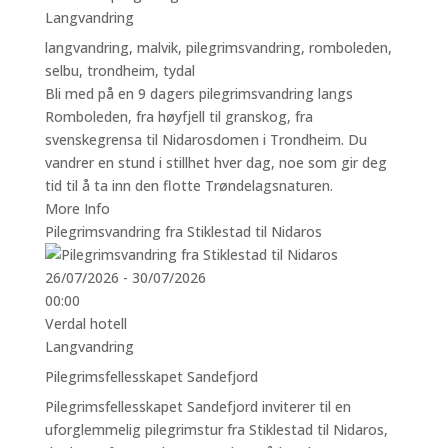
Langvandring
langvandring
,
malvik
,
pilegrimsvandring
,
romboleden
,
selbu
,
trondheim
,
tydal
Bli med på en 9 dagers pilegrimsvandring langs
Romboleden, fra høyfjell til granskog, fra
svenskegrensa til Nidarosdomen i Trondheim. Du
vandrer en stund i stillhet hver dag, noe som gir deg
tid til å ta inn den flotte Trøndelagsnaturen.
More Info
Pilegrimsvandring fra Stiklestad til Nidaros
26/07/2026 - 30/07/2026
00:00
Verdal hotell
Langvandring
Pilegrimsfellesskapet Sandefjord
Pilegrimsfellesskapet Sandefjord inviterer til en
uforglemmelig pilegrimstur fra Stiklestad til Nidaros,