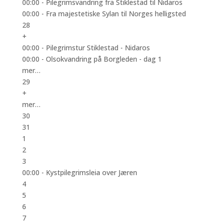
00:00 -
Pilegrimsvandring fra Stiklestad til Nidaros
00:00 -
Fra majestetiske Sylan til Norges helligsted
28
+
00:00 -
Pilegrimstur Stiklestad - Nidaros
00:00 -
Olsokvandring på Borgleden - dag 1
mer…
29
+
mer…
30
31
1
2
3
00:00 -
Kystpilegrimsleia over Jæren
4
5
6
7