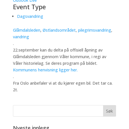
Outlook Live
Event Type
Dagsvandring
Glåmdalsleden
,
Østlandsområdet
,
pilegrimsvandring
,
vandring
.
22.september kan du delta på offisiell åpning av
Glåmdalsleden gjennom Våler kommune, i regi av
Våler historielag. Se deres program på bildet.
Kommunens henvisning ligger her.
.
Fra Oslo anbefaler vi at du kjører egen bil. Det tar ca.
2t.
Nyeste innlegg